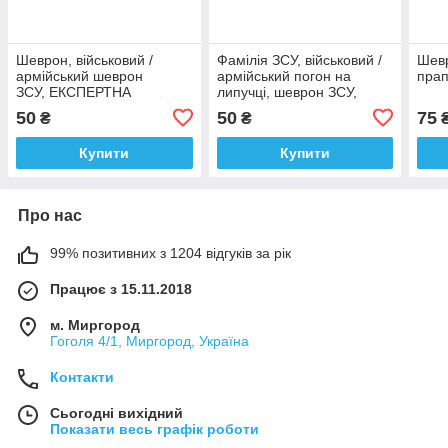
Шеврон, військовий /
Фамілія ЗСУ, військовий /
Шевр
армійський шеврон
армійський погон на
прап
ЗСУ, ЕКСПЕРТНА
липучці, шеврон ЗСУ,
СЛУЖБА МВС білий колір
білий колір, фон темно
50
50
75
₴
₴
на темно синьому фоні.
синій. 2,8 см х 12,5 см
2,8 см * 12,5 см
Купити
Купити
Про нас
99% позитивних з 1204 відгуків за рік
Працює з 15.11.2018
м. Миргород
Гоголя 4/1, Миргород, Україна
Контакти
Сьогодні вихідний
Показати весь графік роботи