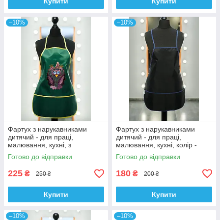
Купити
Купити
–10%
–10%
Фартух з нарукавниками
Фартух з нарукавниками
дитячий - для праці,
дитячий - для праці,
малювання, кухні, з
малювання, кухні, колір -
вишивкою - сова 5, колір -
чорний
Готово до відправки
Готово до відправки
зелений
225
180
₴
₴
250 ₴
200 ₴
Купити
Купити
–10%
–10%