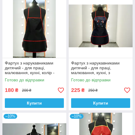
Фартух з нарукавниками
Фартух з нарукавниками
дитячий - для праці,
дитячий - для праці,
малювання, кухні, колір -
малювання, кухні, з
темно-синій
вишивкою - Квіти, колір -
Готово до відправки
Готово до відправки
темно-синій
180
225
₴
₴
200 ₴
250 ₴
Купити
Купити
–10%
–10%