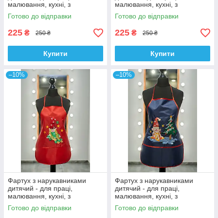
малювання, кухні, з
малювання, кухні, з
вишивкою - Щенячий патруль
вишивкою - Щенячий патруль
Готово до відправки
Готово до відправки
- Роккі, колір - волошковий
- Скай, колір - червоний
225
225
₴
₴
250 ₴
250 ₴
Купити
Купити
–10%
–10%
Фартух з нарукавниками
Фартух з нарукавниками
дитячий - для праці,
дитячий - для праці,
малювання, кухні, з
малювання, кухні, з
вишивкою - гномик 7, колір -
вишивкою - гномик 3, колір -
Готово до відправки
Готово до відправки
червоний
темно - синій