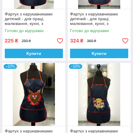
Фартух з нарукавниками
Фартух з нарукавниками
дитячий - для праці,
дитячий - для праці,
малювання, кухні, з
малювання, кухні, з
вишивкою - Щенячий патруль
вишивкою - гномик, колір -
Готово до відправки
Готово до відправки
- Маршал, колір - темно-
темно - синій
синій
225
324
₴
₴
250 ₴
360 ₴
Купити
Купити
–10%
–10%
Фартух з нарукавниками
Фартух з нарукавниками