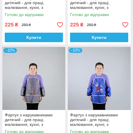
дитячий - для праці,
дитячий - для праці,
малювання, кухні, з
малювання, кухні, з
вишивкою - сова 1, колір -
вишивкою - сови, колір -
Готово до відправки
Готово до відправки
темно - синій
темно-синій
225
225
₴
₴
250 ₴
250 ₴
Купити
Купити
–10%
–10%
Фартух з нарукавниками
Фартух з нарукавниками
дитячий - для праці,
дитячий - для праці,
малювання, кухні, з
малювання, кухні, з
вишивкою - пензлики і
вишивкою - плями і фарби,
Готово до відправки
Готово до відправки