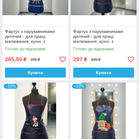
Фартух з нарукавниками
Фартух з нарукавниками
дитячий - для праці,
дитячий - для праці,
малювання, кухні, з
малювання, кухні, з
вишивкою - малюнок 1, колір
вишивкою - гномик 4, колір -
Готово до відправки
Готово до відправки
- синій
темно - синій
265,50
297
₴
₴
295 ₴
330 ₴
Купити
Купити
–10%
–10%