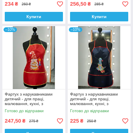
234
256,50
₴
₴
260 ₴
285 ₴
Купити
Купити
–10%
–10%
Фартух з нарукавниками
Фартух з нарукавниками
дитячий - для праці,
дитячий - для праці,
малювання, кухні, з
малювання, кухні, з
вишивкою - гномик 6, колір -
вишивкою - гномик 2, колір -
Готово до відправки
Готово до відправки
червоний
темно - синій
247,50
225
₴
₴
275 ₴
250 ₴