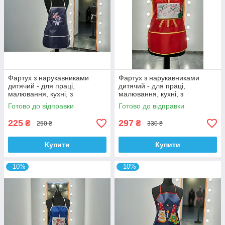
Фартух з нарукавниками
Фартух з нарукавниками
дитячий - для праці,
дитячий - для праці,
малювання, кухні, з
малювання, кухні, з
вишивкою - Квітка, колір -
вишивкою - малюнок 2, колір
Готово до відправки
Готово до відправки
сірий
- червоний
225
297
₴
₴
250 ₴
330 ₴
Купити
Купити
–10%
–10%