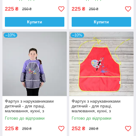
фарби, колір - сірий
колір - волошковий
225
225
₴
₴
250 ₴
250 ₴
Купити
Купити
–10%
–10%
Фартух з нарукавниками
Фартух з нарукавниками
дитячий - для праці,
дитячий - для праці,
малювання, кухні, з
малювання, кухні, з
вишивкою - плями і фарби,
вишивкою - палітра і фарби,
Готово до відправки
Готово до відправки
колір - сірий
колір - червоний
225
252
₴
₴
250 ₴
280 ₴