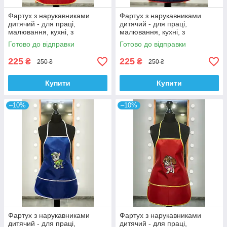
Фартух з нарукавниками
Фартух з нарукавниками
дитячий - для праці,
дитячий - для праці,
малювання, кухні, з
малювання, кухні, з
вишивкою - Квітка орнамент,
вишивкою - Щенячий патруль
Готово до відправки
Готово до відправки
колір - червоний
- Зума, колір - темно-синій
225
225
₴
₴
250 ₴
250 ₴
Купити
Купити
–10%
–10%
Фартух з нарукавниками
Фартух з нарукавниками
дитячий - для праці,
дитячий - для праці,