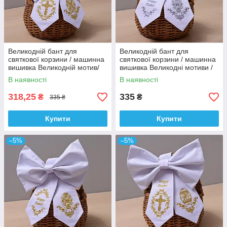
Великодній бант для
Великодній бант для
святкової корзини / машинна
святкової корзини / машинна
вишивка Великодній мотив/
вишивка Великодні мотиви /
онікс, колір - білий.
колір - білий.
В наявності
В наявності
318,25
335
₴
₴
335 ₴
Купити
Купити
–5%
–5%