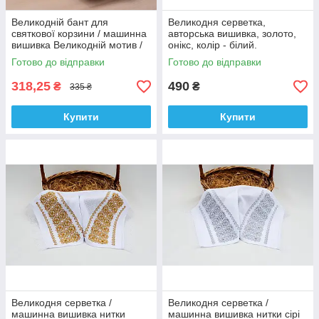
Великодній бант для
Великодня серветка,
святкової корзини / машинна
авторська вишивка, золото,
вишивка Великодній мотив /
онікс, колір - білий.
онікс, колір - білий.
Готово до відправки
Готово до відправки
318,25
490
₴
₴
335 ₴
Купити
Купити
Великодня серветка /
Великодня серветка /
машинна вишивка нитки
машинна вишивка нитки сірі