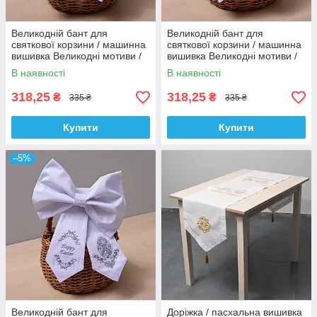
Великодній бант для
Великодній бант для
святкової корзини / машинна
святкової корзини / машинна
вишивка Великодні мотиви /
вишивка Великодні мотиви /
колір - білий.
колір - білий.
В наявності
В наявності
318,25
318,25
₴
₴
335 ₴
335 ₴
Купити
Купити
–5%
Великодній бант для
Доріжка / пасхальна вишивка