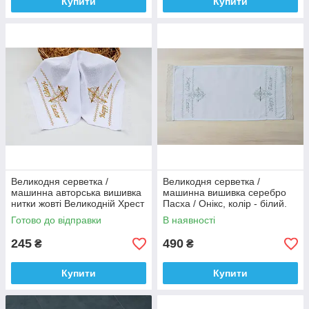
Купити
Купити
Великодня серветка /
Великодня серветка /
машинна авторська вишивка
машинна вишивка серебро
нитки жовті Великодній Хрест
Пасха / Онікс, колір - білий.
/ онікс, колір - білий.
Готово до відправки
В наявності
245
490
₴
₴
Купити
Купити