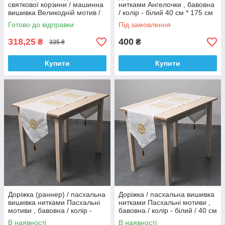
святкової корзини / машинна
нитками Ангелочки , бавовна
вишивка Великодній мотив /
/ колір - білий 40 см * 175 см
онікс, колір - білий.
Готово до відправки
Під замовлення
318,25
400
₴
₴
335 ₴
Купити
Купити
Доріжка (раннер) / пасхальна
Доріжка / пасхальна вишивка
вишивка нитками Пасхальні
нитками Пасхальні мотиви ,
мотиви , бавовна / колір -
бавовна / колір - білий / 40 см
білий
* 175 см
В наявності
В наявності