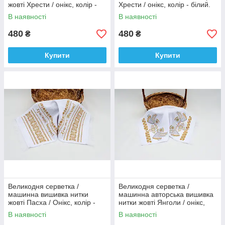
жовті Хрести / онікс, колір -
Хрести / онікс, колір - білий.
білий.
В наявності
В наявності
480
480
₴
₴
Купити
Купити
Великодня серветка /
Великодня серветка /
машинна вишивка нитки
машинна авторська вишивка
жовті Пасха / Онікс, колір -
нитки жовті Янголи / онікс,
білий.
колір - білий.
В наявності
В наявності