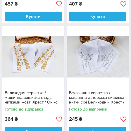
457
407
₴
₴
Купити
Купити
Великодня серветка /
Великодня серветка /
машинна вишивка гладь
машинна авторська вишивка
нитками жовті Хрест / Онікс,
нитки сірі Великодній Хрест /
колір - білий.
онікс, колір - білий.
Готово до відправки
Готово до відправки
364
245
₴
₴