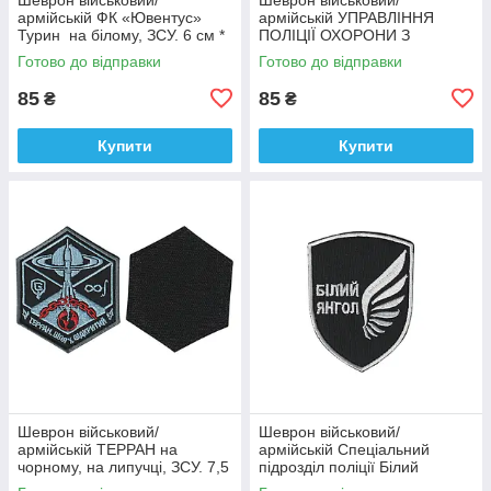
армійській ФК «Ювентус»
армійській УПРАВЛІННЯ
Турин на білому, ЗСУ. 6 см *
ПОЛІЦІЇ ОХОРОНИ З
9,5 см
ФІЗИЧНОЇ БЕЗПЕКИ ТИТАН
Готово до відправки
Готово до відправки
на чорному, ЗСУ. 8 см * 10
см
85
85
₴
₴
Купити
Купити
Шеврон військовий/
Шеврон військовий/
армійській ТЕРРАН на
армійській Спеціальний
чорному, на липучці, ЗСУ. 7,5
підрозділ поліції Білий
см * 9 см
янгол на чорному, ЗСУ. 7 см *