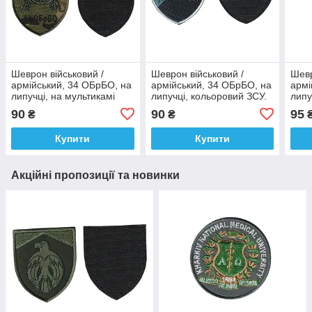
Шеврон військовий /
Шеврон військовий /
Шевр
армійський, 34 ОБрБО, на
армійський, 34 ОБрБО, на
армі
липучці, на мультикамі
липучці, кольоровий ЗСУ.
липу
ЗСУ. 10 см * 7 см
8 см * 7 см
см *
90
90
95
₴
₴
Купити
Купити
Акційні пропозиції та новинки