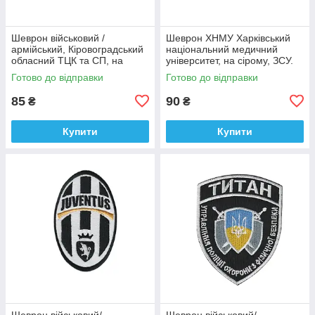
Шеврон військовий /
Шеврон ХНМУ Харківський
армійський, Кіровоградський
національний медичний
обласний ТЦК та СП, на
університет, на сірому, ЗСУ.
оливці ЗСУ.7 см * 8 см
діаметр 8,5 см
Готово до відправки
Готово до відправки
85
90
₴
₴
Купити
Купити
Шеврон військовий/
Шеврон військовий/