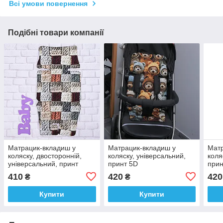
Всі умови повернення
Подібні товари компанії
Матрацик-вкладиш у
Матрацик-вкладиш у
Матр
коляску, двосторонній,
коляску, універсальний,
коля
універсальний, принт
принт 5D
прин
Косички, 100%
Ведмедики+косички, 100%
баво
410
420
420
₴
₴
бавовна+плюш, 69*36 см
бавовна, 69*36 см
Купити
Купити