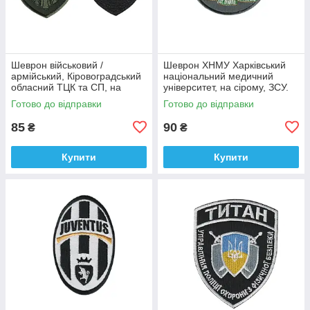
Шеврон військовий /
Шеврон ХНМУ Харківський
армійський, Кіровоградський
національний медичний
обласний ТЦК та СП, на
університет, на сірому, ЗСУ.
оливці ЗСУ.7 см * 8 см
діаметр 8,5 см
Готово до відправки
Готово до відправки
85
90
₴
₴
Купити
Купити