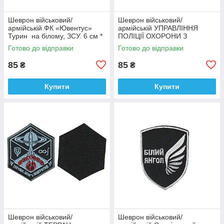
Шеврон військовий/
Шеврон військовий/
армійській ФК «Ювентус»
армійській УПРАВЛІННЯ
Турин на білому, ЗСУ. 6 см *
ПОЛІЦІЇ ОХОРОНИ З
9,5 см
ФІЗИЧНОЇ БЕЗПЕКИ ТИТАН
Готово до відправки
Готово до відправки
на чорному, ЗСУ. 8 см * 10
см
85
85
₴
₴
Купити
Купити
Шеврон військовий/
Шеврон військовий/