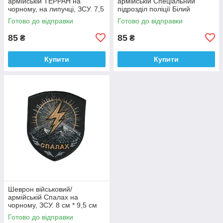
армійській ТЕРРАН на
армійській Спеціальний
чорному, на липучці, ЗСУ. 7,5
підрозділ поліції Білий
см * 9 см
янгол на чорному, ЗСУ. 7 см *
Готово до відправки
Готово до відправки
9 см
85
85
₴
₴
Купити
Купити
Шеврон військовий/
армійській Спалах на
чорному, ЗСУ. 8 см * 9,5 см
Готово до відправки