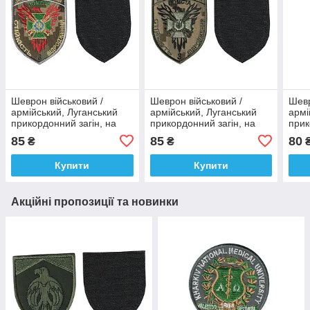
Шеврон військовий /
Шеврон військовий /
Шевр
армійський, Луганський
армійський, Луганський
армі
прикордонний загін, на
прикордонний загін, на
прик
пікселі ЗСУ. 8 см*11 см
пікселі ЗСУ. 8 см*11 см
олив
85
85
80
₴
₴
Купити
Купити
Акційні пропозиції та новинки