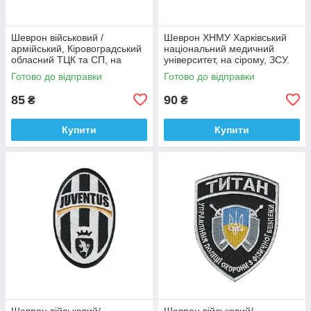
Шеврон військовий /
Шеврон ХНМУ Харківський
армійський, Кіровоградський
національний медичний
обласний ТЦК та СП, на
університет, на сірому, ЗСУ.
оливці ЗСУ.7 см * 8 см
діаметр 8,5 см
Готово до відправки
Готово до відправки
85
90
₴
₴
Купити
Купити
Шеврон військовий/
Шеврон військовий/