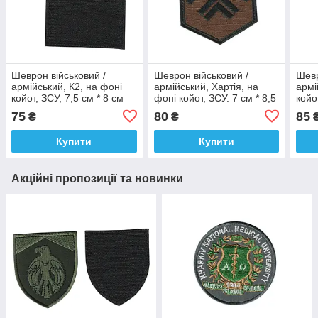
Шеврон військовий /
Шеврон військовий /
Шевр
армійський, К2, на фоні
армійський, Хартія, на
армі
койот, ЗСУ, 7,5 см * 8 см
фоні койот, ЗСУ. 7 см * 8,5
койо
см
75
80
85
₴
₴
Купити
Купити
Акційні пропозиції та новинки