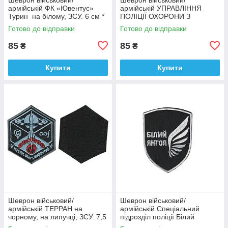
армійській ФК «Ювентус»
армійській УПРАВЛІННЯ
Турин на білому, ЗСУ. 6 см *
ПОЛІЦІЇ ОХОРОНИ З
9,5 см
ФІЗИЧНОЇ БЕЗПЕКИ ТИТАН
Готово до відправки
Готово до відправки
на чорному, ЗСУ. 8 см * 10
см
85
85
₴
₴
Купити
Купити
Шеврон військовий/
Шеврон військовий/
армійській ТЕРРАН на
армійській Спеціальний
чорному, на липучці, ЗСУ. 7,5
підрозділ поліції Білий
см * 9 см
янгол на чорному, ЗСУ. 7 см *