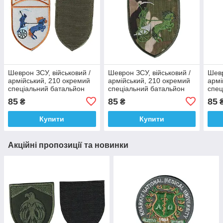
Шеврон ЗСУ, військовий /
Шеврон ЗСУ, військовий /
Шевр
армійський, 210 окремий
армійський, 210 окремий
армі
спеціальний батальйон
спеціальний батальйон
спец
BERLINGO, на білому, на
BERLINGO, на мультикамі,
BERL
85
85
85
₴
₴
липучці, 11 см * 7 см
на липучці, 11 см * 7 см
на л
Купити
Купити
Акційні пропозиції та новинки