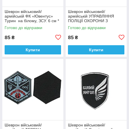
Шеврон військовий/
Шеврон військовий/
армійській ФК «Ювентус»
армійській УПРАВЛІННЯ
Турин на білому, ЗСУ. 6 см *
ПОЛІЦІЇ ОХОРОНИ З
9,5 см
ФІЗИЧНОЇ БЕЗПЕКИ ТИТАН
Готово до відправки
Готово до відправки
на чорному, ЗСУ. 8 см * 10
см
85
85
₴
₴
Купити
Купити
Шеврон військовий/
Шеврон військовий/