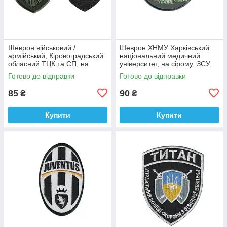
Шеврон військовий /
Шеврон ХНМУ Харківський
армійський, Кіровоградський
національний медичний
обласний ТЦК та СП, на
університет, на сірому, ЗСУ.
оливці ЗСУ.7 см * 8 см
діаметр 8,5 см
Готово до відправки
Готово до відправки
85
90
₴
₴
Купити
Купити