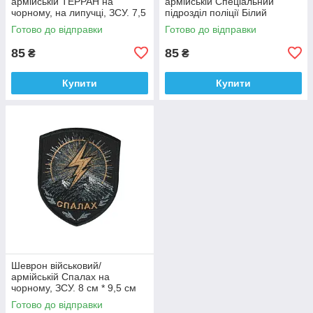
армійській ТЕРРАН на
армійській Спеціальний
чорному, на липучці, ЗСУ. 7,5
підрозділ поліції Білий
см * 9 см
янгол на чорному, ЗСУ. 7 см *
Готово до відправки
Готово до відправки
9 см
85
85
₴
₴
Купити
Купити
Шеврон військовий/
армійській Спалах на
чорному, ЗСУ. 8 см * 9,5 см
Готово до відправки