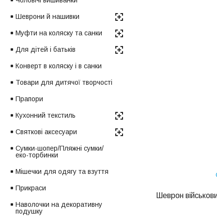
Чоловічі вишиванки
Шеврони й нашивки
Муфти на коляску та санки
Для дітей і батьків
Конверт в коляску і в санки
Товари для дитячої творчості
Прапори
Кухонний текстиль
Святкові аксесуари
Сумки-шопер/Пляжні сумки/
еко-торбинки
Мішечки для одягу та взуття
Прикраси
Шеврон військови
Наволочки на декоративну
подушку