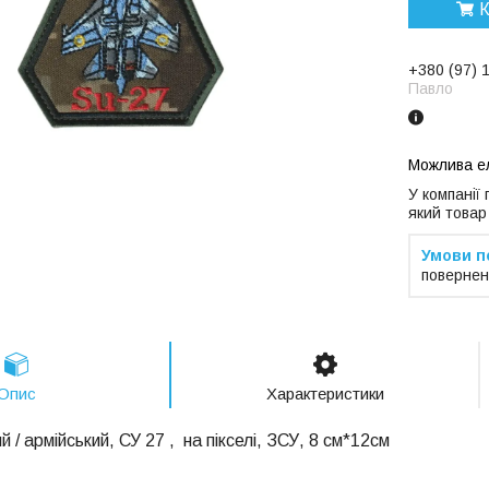
К
+380 (97) 
Павло
У компанії
який товар
повернен
Опис
Характеристики
й / армійський,
СУ 27
, на пікселі, ЗСУ, 8
см*12см