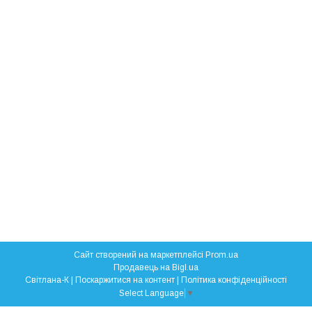
Сайт створений на маркетплейсі
Prom.ua
Продавець на Bigl.ua
Свiтлана-К |
Поскаржитися на контент
|
Політика конфіденційності
Select Language
▼