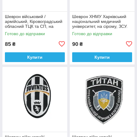
Шеврон військовий /
Шеврон ХНМУ Харківський
армійський, Кіровоградський
національний медичний
обласний ТЦК та СП, на
університет, на сірому, ЗСУ.
оливці ЗСУ.7 см * 8 см
діаметр 8,5 см
Готово до відправки
Готово до відправки
85
90
₴
₴
Купити
Купити
Шеврон військовий/
Шеврон військовий/