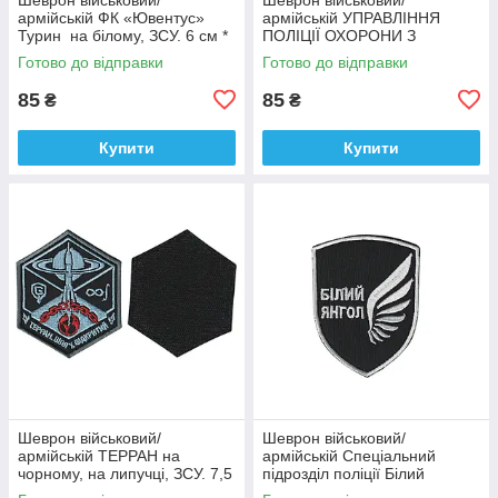
армійській ФК «Ювентус»
армійській УПРАВЛІННЯ
Турин на білому, ЗСУ. 6 см *
ПОЛІЦІЇ ОХОРОНИ З
9,5 см
ФІЗИЧНОЇ БЕЗПЕКИ ТИТАН
Готово до відправки
Готово до відправки
на чорному, ЗСУ. 8 см * 10
см
85
85
₴
₴
Купити
Купити
Шеврон військовий/
Шеврон військовий/
армійській ТЕРРАН на
армійській Спеціальний
чорному, на липучці, ЗСУ. 7,5
підрозділ поліції Білий
см * 9 см
янгол на чорному, ЗСУ. 7 см *