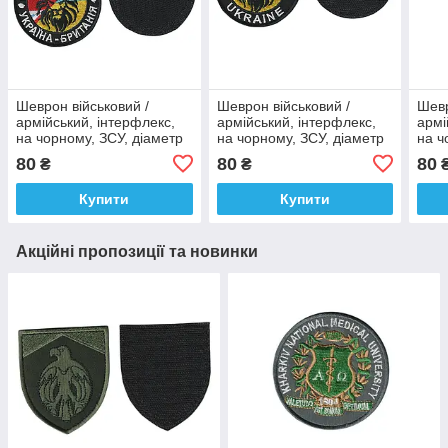
Шеврон військовий /
Шеврон військовий /
Шевр
армійський, інтерфлекс,
армійський, інтерфлекс,
армі
на чорному, ЗСУ, діаметр
на чорному, ЗСУ, діаметр
на ч
8 см
8 см
5,5с
80
80
80
₴
₴
Купити
Купити
Акційні пропозиції та новинки