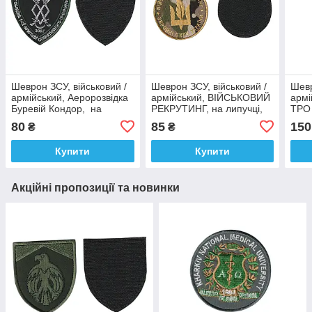
Шеврон ЗСУ, військовий /
Шеврон ЗСУ, військовий /
Шевр
армійський, Аеророзвідка
армійський, ВІЙСЬКОВИЙ
армі
Буревій Кондор, на
РЕКРУТИНГ, на липучці,
ТРО 
липучці, на чорному, 10,5
на мультикамі. 9,5 см * 10
пікс
80
85
150
₴
₴
см * 8,5 см
см
см *
Купити
Купити
Акційні пропозиції та новинки