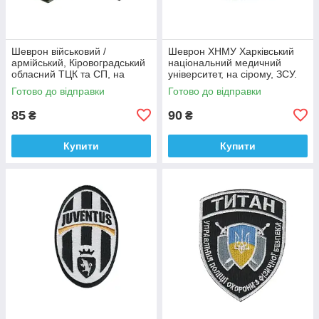
Шеврон військовий /
Шеврон ХНМУ Харківський
армійський, Кіровоградський
національний медичний
обласний ТЦК та СП, на
університет, на сірому, ЗСУ.
оливці ЗСУ.7 см * 8 см
діаметр 8,5 см
Готово до відправки
Готово до відправки
85
90
₴
₴
Купити
Купити