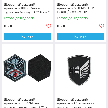
Шеврон військовий/
Шеврон військовий/
армійській ФК «Ювентус»
армійській УПРАВЛІННЯ
Турин на білому, ЗСУ. 6 см *
ПОЛІЦІЇ ОХОРОНИ З
9,5 см
ФІЗИЧНОЇ БЕЗПЕКИ ТИТАН
Готово до відправки
Готово до відправки
на чорному, ЗСУ. 8 см * 10
см
85
85
₴
₴
Купити
Купити
Шеврон військовий/
Шеврон військовий/
армійській ТЕРРАН на
армійській Спеціальний
чорному, на липучці, ЗСУ. 7,5
підрозділ поліції Білий