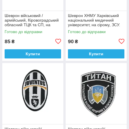
Шеврон військовий /
Шеврон ХНМУ Харківський
армійський, Кіровоградський
національний медичний
обласний ТЦК та СП, на
університет, на сірому, ЗСУ.
оливці ЗСУ.7 см * 8 см
діаметр 8,5 см
Готово до відправки
Готово до відправки
85
90
₴
₴
Купити
Купити
Шеврон військовий/
Шеврон військовий/