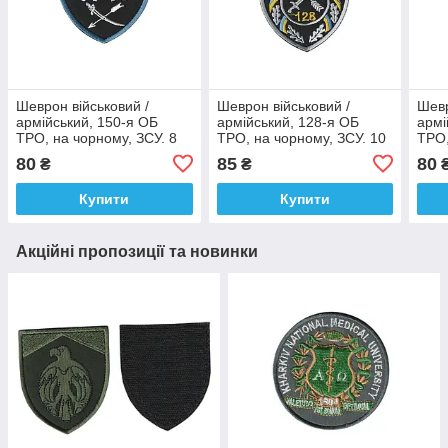
Шеврон військовий /
Шеврон військовий /
Шевр
армійський, 150-я ОБ
армійський, 128-я ОБ
армі
ТРО, на чорному, ЗСУ. 8
ТРО, на чорному, ЗСУ. 10
ТРО,
см * 7см
см * 7см
* 7с
80
85
80
₴
₴
Купити
Купити
Акційні пропозиції та новинки