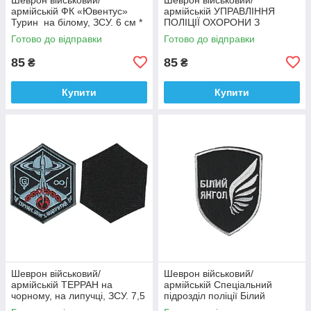
армійській ФК «Ювентус»
армійській УПРАВЛІННЯ
Турин на білому, ЗСУ. 6 см *
ПОЛІЦІЇ ОХОРОНИ З
9,5 см
ФІЗИЧНОЇ БЕЗПЕКИ ТИТАН
Готово до відправки
Готово до відправки
на чорному, ЗСУ. 8 см * 10
см
85
85
₴
₴
Купити
Купити
Шеврон військовий/
Шеврон військовий/
армійській ТЕРРАН на
армійській Спеціальний
чорному, на липучці, ЗСУ. 7,5
підрозділ поліції Білий
см * 9 см
янгол на чорному, ЗСУ. 7 см *