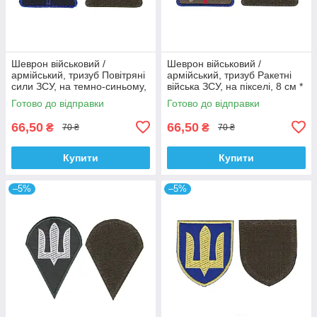
Шеврон військовий /
Шеврон військовий /
армійський, тризуб Повітряні
армійський, тризуб Ракетні
сили ЗСУ, на темно-синьому,
війська ЗСУ, на пікселі, 8 см *
8 см * 7 см
7 см
Готово до відправки
Готово до відправки
66,50
66,50
₴
₴
70 ₴
70 ₴
Купити
Купити
–5%
–5%