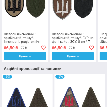
Шеврон військовий /
Шеврон військовий /
Шевр
армійський, тризуб
армійський, тризуб ГУР, на
армі
Інженерні, радіотехнічні
фоні койот, ЗСУ. 8 см * 7
війс
війська та війська зв'язку,
см
синь
66,50
66,50
66,
₴
₴
70 ₴
70 ₴
фоні койот, ЗСУ. 8 см *
7см
Купити
Купити
Акційні пропозиції та новинки
–5%
–5%