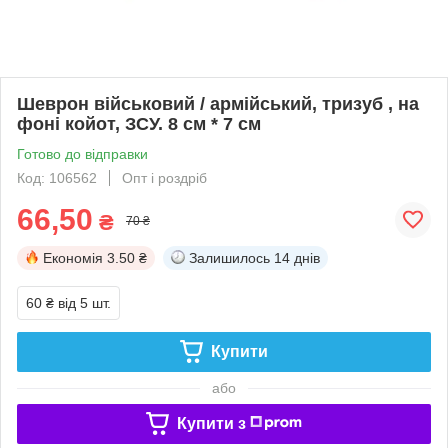
Шеврон військовий / армійський, тризуб , на
фоні койот, ЗСУ. 8 см * 7 см
Готово до відправки
Код: 106562
Опт і роздріб
66,50
₴
70 ₴
Економія
3.50 ₴
Залишилось
14 днів
60 ₴
від 5 шт.
Купити
або
Купити з