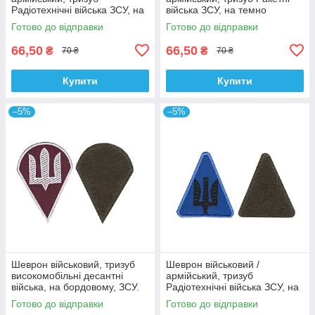
Радіотехнічні війська ЗСУ, на
війська ЗСУ, на темно
оливці, 8 см * 7 см
синьому фоні, 8 см * 7 см
Готово до відправки
Готово до відправки
66,50
66,50
₴
₴
70 ₴
70 ₴
Купити
Купити
–5%
–5%
Шеврон військовий, тризуб
Шеврон військовий /
високомобільні десантні
армійський, тризуб
війська, на бордовому, ЗСУ.
Радіотехнічні війська ЗСУ, на
10 см * 7 см
блакитному фоні, 8 см * 7 см
Готово до відправки
Готово до відправки