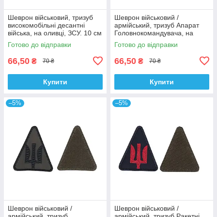
Шеврон військовий, тризуб
Шеврон військовий /
високомобільні десантні
армійський, тризуб Апарат
війська, на оливці, ЗСУ. 10 см
Головнокомандувача, на
* 7 см
синьому фоні, ЗСУ. 8 см * 7
Готово до відправки
Готово до відправки
см
66,50
66,50
₴
₴
70 ₴
70 ₴
Купити
Купити
–5%
–5%
Шеврон військовий /
Шеврон військовий /
армійський, тризуб
армійський, тризуб Ракетні