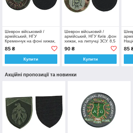
Шеврон військовий /
Шеврон військовий /
Шевр
армійський, НГУ
армійський, НГУ Київ ,фон
армі
Кременчук на фоні хижак,
хижак, на липучці ЗСУ. 8,5
Наці
ЗСУ. 8,5 см
см
(бул
85
90
85
₴
₴
ЗСУ.
Купити
Купити
Акційні пропозиції та новинки