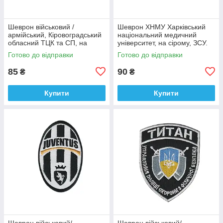
Шеврон військовий /
Шеврон ХНМУ Харківський
армійський, Кіровоградський
національний медичний
обласний ТЦК та СП, на
університет, на сірому, ЗСУ.
оливці ЗСУ.7 см * 8 см
діаметр 8,5 см
Готово до відправки
Готово до відправки
85
90
₴
₴
Купити
Купити
Шеврон військовий/
Шеврон військовий/