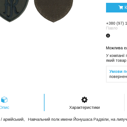
К
+380 (97) 
Павло
У компанії
який товар
повернен
Опис
Характеристики
/ армійський,
Навчальний полк имени Йонушаса Радвіли
, на липу