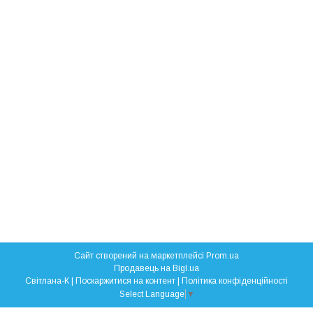
Сайт створений на маркетплейсі
Prom.ua
Продавець на Bigl.ua
Свiтлана-К |
Поскаржитися на контент
|
Політика конфіденційності
Select Language
▼