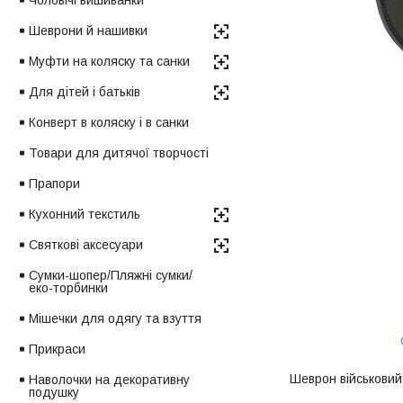
Чоловічі вишиванки
Шеврони й нашивки
Муфти на коляску та санки
Для дітей і батьків
Конверт в коляску і в санки
Товари для дитячої творчості
Прапори
Кухонний текстиль
Святкові аксесуари
Сумки-шопер/Пляжні сумки/
еко-торбинки
Мішечки для одягу та взуття
Прикраси
Шеврон військовий 
Наволочки на декоративну
подушку