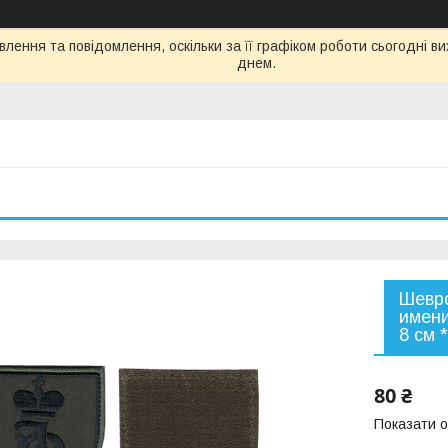
лення та повідомлення, оскільки за її графіком роботи сьогодні 
днем.
Шевро
имени
8 см 
80 ₴
Показати о