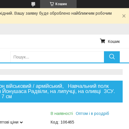
Кошик
вихідний. Вашу заявку буде оброблено найближчим робочим
Кошик
н військовий / армійський, Навчальний полк
 Йонушаса Радвіли, на липучці, на оливці ЗСУ.
* 7 см
В наявності
Оптом і в роздріб
птові ціни
Код:
106465