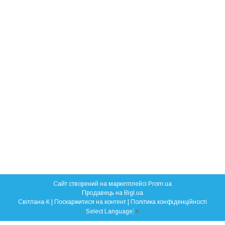
Сайт створений на маркетплейсі
Prom.ua
Продавець на Bigl.ua
Свiтлана-К |
Поскаржитися на контент
|
Політика конфіденційності
Select Language
▼