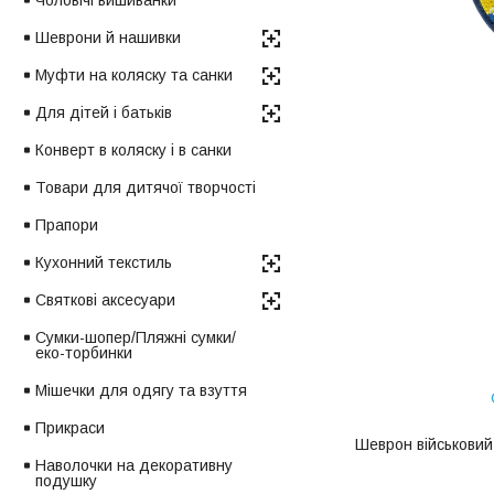
Чоловічі вишиванки
Шеврони й нашивки
Муфти на коляску та санки
Для дітей і батьків
Конверт в коляску і в санки
Товари для дитячої творчості
Прапори
Кухонний текстиль
Святкові аксесуари
Сумки-шопер/Пляжні сумки/
еко-торбинки
Мішечки для одягу та взуття
Прикраси
Шеврон військовий 
Наволочки на декоративну
подушку