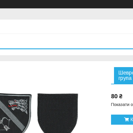
Шевро
група
80 ₴
Показати о
К