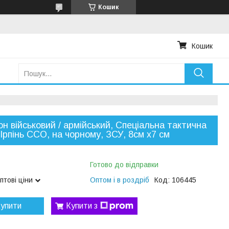
Кошик
Кошик
н військовий / армійський, Спеціальна тактична
 Ірпінь ССО, на чорному, ЗСУ, 8см х7 см
Готово до відправки
птові ціни
Оптом і в роздріб
Код:
106445
упити
Купити з