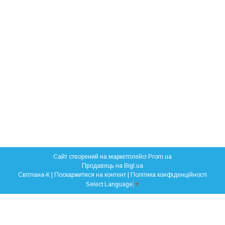
Сайт створений на маркетплейсі
Prom.ua
Продавець на Bigl.ua
Свiтлана-К |
Поскаржитися на контент
|
Політика конфіденційності
Select Language
▼