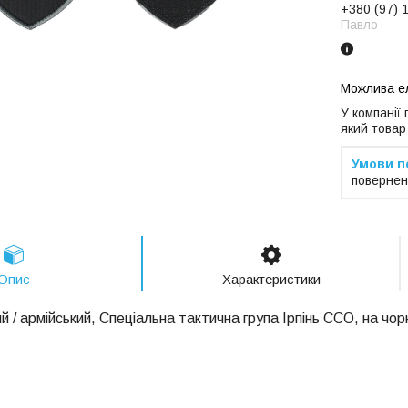
+380 (97) 
Павло
У компанії
який товар
повернен
Опис
Характеристики
й / армійський, Спеціальна тактична група Ірпінь ССО, на чо