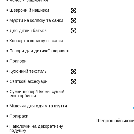
Чоловічі вишиванки
Шеврони й нашивки
Муфти на коляску та санки
Для дітей і батьків
Конверт в коляску і в санки
Товари для дитячої творчості
Прапори
Кухонний текстиль
Святкові аксесуари
Сумки-шопер/Пляжні сумки/
еко-торбинки
Мішечки для одягу та взуття
Прикраси
Шеврон військови
Наволочки на декоративну
подушку