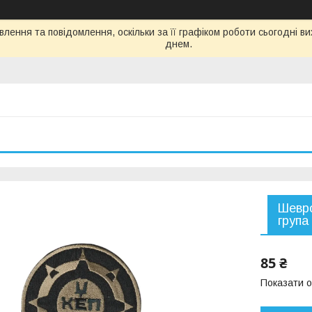
лення та повідомлення, оскільки за її графіком роботи сьогодні 
днем.
Шевро
група
85 ₴
Показати о