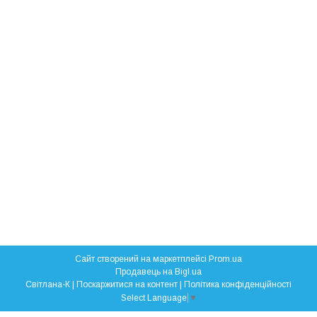
Сайт створений на маркетплейсі
Prom.ua
Продавець на Bigl.ua
Свiтлана-К |
Поскаржитися на контент
|
Політика конфіденційності
Select Language
▼