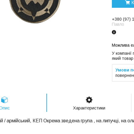
К
+380 (97) 
Павло
У компанії
який товар
повернен
Опис
Характеристики
й / армійський, КЕП Окрема зведена група , на липучці, на ол