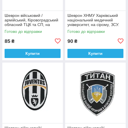
Шеврон військовий /
Шеврон ХНМУ Харківський
армійський, Кіровоградський
національний медичний
обласний ТЦК та СП, на
університет, на сірому, ЗСУ.
оливці ЗСУ.7 см * 8 см
діаметр 8,5 см
Готово до відправки
Готово до відправки
85
90
₴
₴
Купити
Купити
Шеврон військовий/
Шеврон військовий/