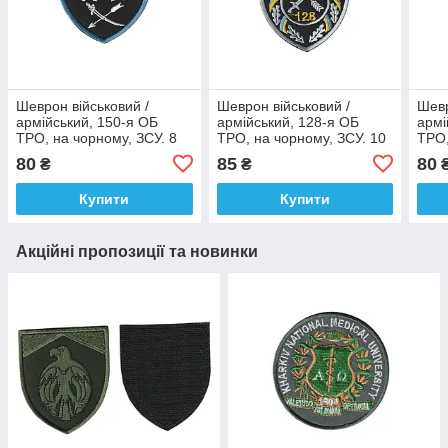
Шеврон військовий /
Шеврон військовий /
Шевр
армійський, 150-я ОБ
армійський, 128-я ОБ
армі
ТРО, на чорному, ЗСУ. 8
ТРО, на чорному, ЗСУ. 10
ТРО,
см * 7см
см * 7см
* 7с
80
85
80
₴
₴
Купити
Купити
Акційні пропозиції та новинки