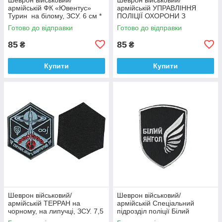
армійській ФК «Ювентус»
армійській УПРАВЛІННЯ
Турин на білому, ЗСУ. 6 см *
ПОЛІЦІЇ ОХОРОНИ З
9,5 см
ФІЗИЧНОЇ БЕЗПЕКИ ТИТАН
Готово до відправки
Готово до відправки
на чорному, ЗСУ. 8 см * 10
см
85
85
₴
₴
Купити
Купити
Шеврон військовий/
Шеврон військовий/
армійській ТЕРРАН на
армійській Спеціальний
чорному, на липучці, ЗСУ. 7,5
підрозділ поліції Білий
см * 9 см
янгол на чорному, ЗСУ. 7 см *