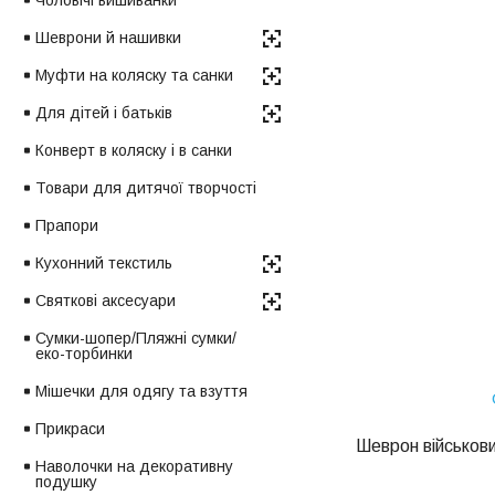
Чоловічі вишиванки
Шеврони й нашивки
Муфти на коляску та санки
Для дітей і батьків
Конверт в коляску і в санки
Товари для дитячої творчості
Прапори
Кухонний текстиль
Святкові аксесуари
Сумки-шопер/Пляжні сумки/
еко-торбинки
Мішечки для одягу та взуття
Прикраси
Шеврон військови
Наволочки на декоративну
подушку