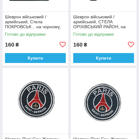
Шеврон військовий /
Шеврон військовий /
армійський, Стела
армійський, СТЕЛА
ПОКРОВСЬК , на чорному,
ОРІХІВСЬКИЙ РАЙОН, на
ЗСУ, 9 см *6,5 см
чорному, ЗСУ, 9 см *4,5 см
Готово до відправки
Готово до відправки
160
160
₴
₴
Купити
Купити
Шеврон Парі Сен-Жермен
Шеврон Парі Сен-Жермен