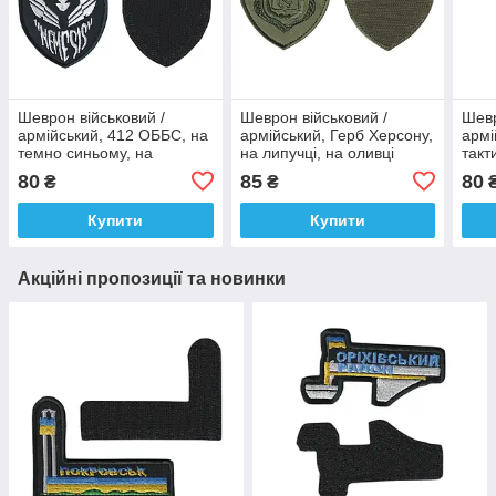
Шеврон військовий /
Шеврон військовий /
Шевр
армійський, 412 ОББС, на
армійський, Герб Херсону,
армі
темно синьому, на
на липучці, на оливці
такт
липучці, ЗСУ. 9,5 см * 7,5
ЗСУ. 7,5 см * 9,5 см
Лима
80
85
80
₴
₴
см
см *
Купити
Купити
Акційні пропозиції та новинки