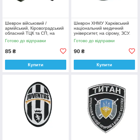
Шеврон військовий /
Шеврон ХНМУ Харківський
армійський, Кіровоградський
національний медичний
обласний ТЦК та СП, на
університет, на сірому, ЗСУ.
оливці ЗСУ.7 см * 8 см
діаметр 8,5 см
Готово до відправки
Готово до відправки
85
90
₴
₴
Купити
Купити