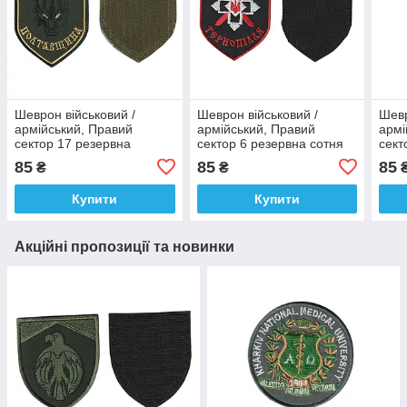
Шеврон військовий /
Шеврон військовий /
Шевр
армійський, Правий
армійський, Правий
армі
сектор 17 резервна
сектор 6 резервна сотня
сект
сотня ДУК , на оливці ЗСУ.
ДУК Тернопілля, на
ДУК 
85
85
85
₴
₴
10 см * 7 см
чорному, ЗСУ. 10 см * 7 см
чорн
Купити
Купити
Акційні пропозиції та новинки