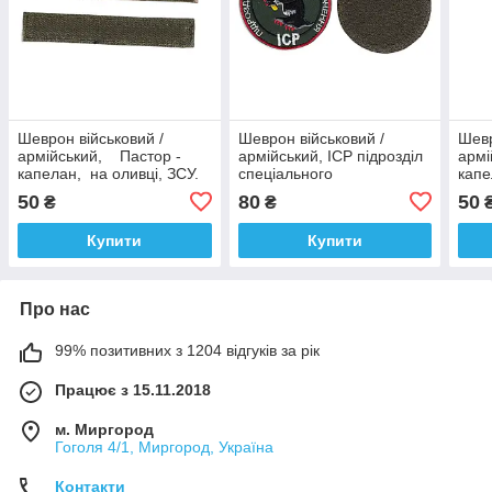
Шеврон військовий /
Шеврон військовий /
Шевр
армійський, Пастор -
армійський, ІСР підрозділ
армі
капелан, на оливці, ЗСУ.
спеціального
капе
2,8 см * 12,5 см
призначення, на оливці,
олив
50
80
50
₴
₴
ЗСУ, діаметр 8,5 см
12,5
Купити
Купити
Про нас
99% позитивних з 1204 відгуків за рік
Працює з 15.11.2018
м. Миргород
Гоголя 4/1, Миргород, Україна
Контакти