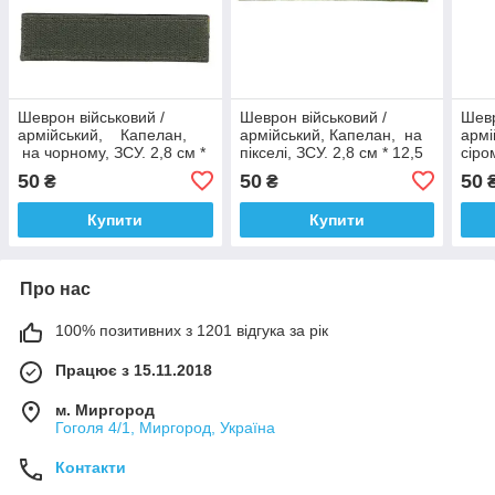
Шеврон військовий /
Шеврон військовий /
Шевр
армійський, Капелан,
армійський, Капелан, на
армі
на чорному, ЗСУ. 2,8 см *
пікселі, ЗСУ. 2,8 см * 12,5
сіро
12,5 см
см
см
50
50
50
₴
₴
Купити
Купити
Про нас
100% позитивних з 1201 відгука за рік
Працює з 15.11.2018
м. Миргород
Гоголя 4/1, Миргород, Україна
Контакти