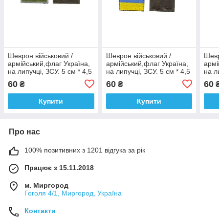
Шеврон військовий /
Шеврон військовий /
Шевр
армійський,флаг Україна,
армійський,флаг Україна,
армі
на липучці, ЗСУ. 5 см * 4,5
на липучці, ЗСУ. 5 см * 4,5
на л
см
см
см
60
60
60
₴
₴
Купити
Купити
Про нас
100% позитивних з 1201 відгука за рік
Працює з 15.11.2018
м. Миргород
Гоголя 4/1, Миргород, Україна
Контакти