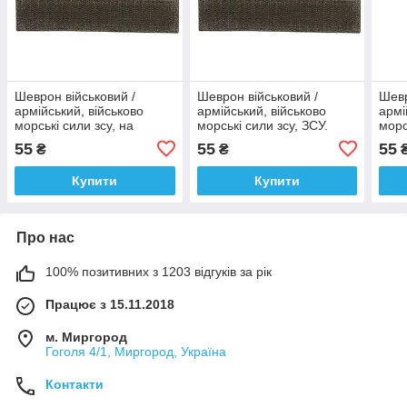
Шеврон військовий /
Шеврон військовий /
Шевр
армійський, військово
армійський, військово
армі
морські сили зсу, на
морські сили зсу, ЗСУ.
морс
чорному, ЗСУ. 2,8см *
2,8см * 12,5см
біло
55
55
55
₴
₴
12,5см
12,5
Купити
Купити
Про нас
100% позитивних з 1203 відгуків за рік
Працює з 15.11.2018
м. Миргород
Гоголя 4/1, Миргород, Україна
Контакти