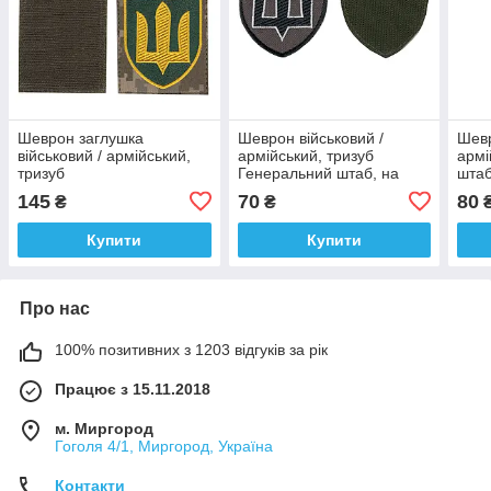
Шеврон заглушка
Шеврон військовий /
Шевр
військовий / армійський,
армійський, тризуб
армі
тризуб
Генеральний штаб, на
штаб
загальновійськовий, на
оливці, ЗСУ. 7 см * 8 см
* 8 
145
70
80
₴
₴
пікселі, ЗСУ. 14*7,5
Купити
Купити
Про нас
100% позитивних з 1203 відгуків за рік
Працює з 15.11.2018
м. Миргород
Гоголя 4/1, Миргород, Україна
Контакти