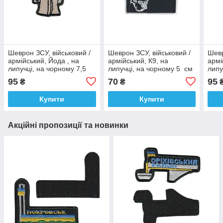
Шеврон ЗСУ, військовий /
Шеврон ЗСУ, військовий /
Шевр
армійський, Йода , на
армійський, К9, на
армі
липучці, на чорному 7,5
липучці, на чорному 5 см
липу
см * 6 см
* 8 см
см *
95
70
95
₴
₴
Купити
Купити
Акційні пропозиції та новинки