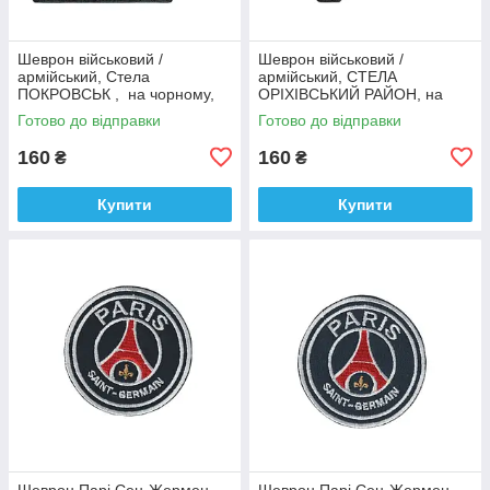
Шеврон військовий /
Шеврон військовий /
армійський, Стела
армійський, СТЕЛА
ПОКРОВСЬК , на чорному,
ОРІХІВСЬКИЙ РАЙОН, на
ЗСУ, 9 см *6,5 см
чорному, ЗСУ, 9 см *4,5 см
Готово до відправки
Готово до відправки
160
160
₴
₴
Купити
Купити
Шеврон Парі Сен-Жермен
Шеврон Парі Сен-Жермен