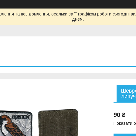
лення та повідомлення, оскільки за її графіком роботи сьогодні 
днем.
Шевро
липуч
90 ₴
Показати о