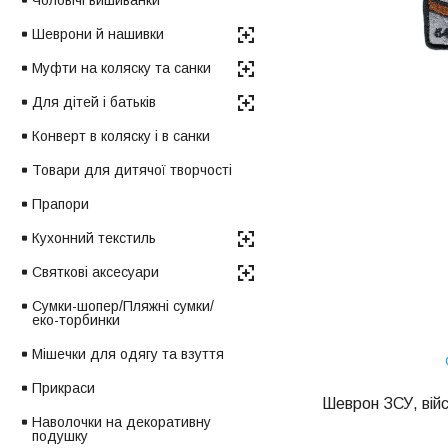
Чоловічі вишиванки
Шеврони й нашивки
Муфти на коляску та санки
Для дітей і батьків
Конверт в коляску і в санки
Товари для дитячої творчості
Прапори
Кухонний текстиль
Святкові аксесуари
Сумки-шопер/Пляжні сумки/
еко-торбинки
Мішечки для одягу та взуття
Прикраси
Шеврон
ЗСУ,
війс
Наволочки на декоративну
подушку