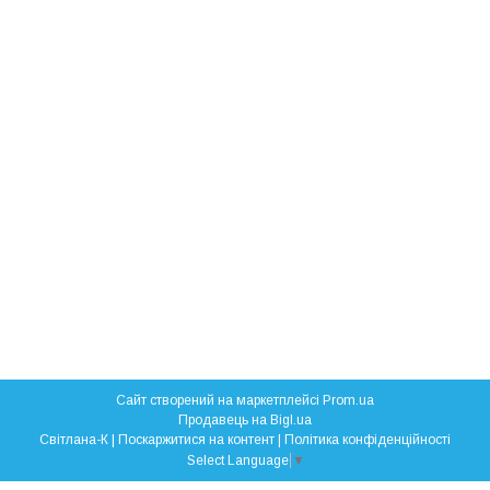
Сайт створений на маркетплейсі
Prom.ua
Продавець на Bigl.ua
Свiтлана-К |
Поскаржитися на контент
|
Політика конфіденційності
Select Language
▼