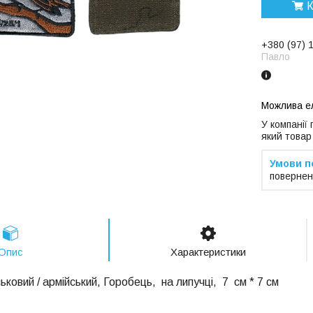
К
+380 (97) 
Павло
У компанії
який товар
повернен
Опис
Характеристики
ьковий / армійський, Горобець, на липучці, 7 см * 7 см