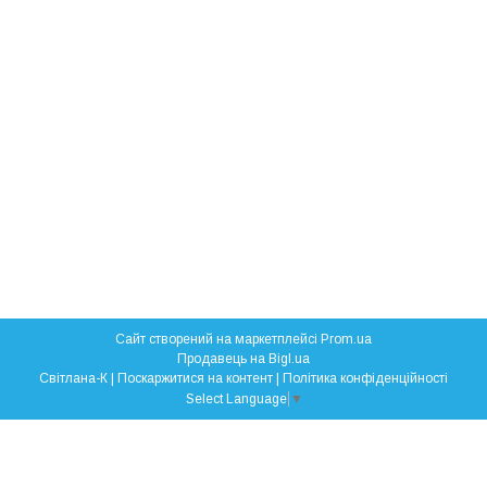
Сайт створений на маркетплейсі
Prom.ua
Продавець на Bigl.ua
Свiтлана-К |
Поскаржитися на контент
|
Політика конфіденційності
Select Language
▼