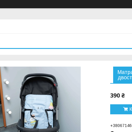
Матра
двост
390 ₴
К
+38067146