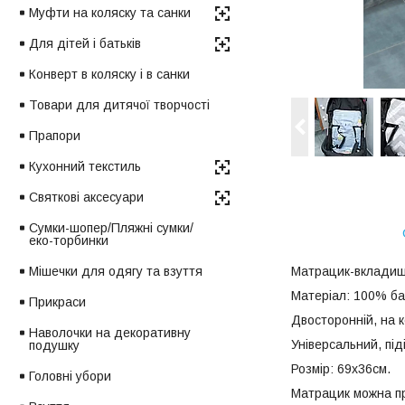
Муфти на коляску та санки
Для дітей і батьків
Конверт в коляску і в санки
Товари для дитячої творчості
Прапори
Кухонний текстиль
Святкові аксесуари
Сумки-шопер/Пляжні сумки/
еко-торбинки
Мішечки для одягу та взуття
Матрацик-вкладиш у
Матеріал: 100% ба
Прикраси
Двосторонній, на к
Наволочки на декоративну
Універсальний, під
подушку
Розмір: 69х36см.
Головні убори
Матрацик можна пр