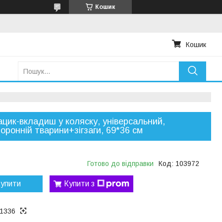
Кошик
Кошик
цик-вкладиш у коляску, універсальний,
оронній тварини+зігзаги, 69*36 см
Готово до відправки
Код:
103972
упити
Купити з
1336