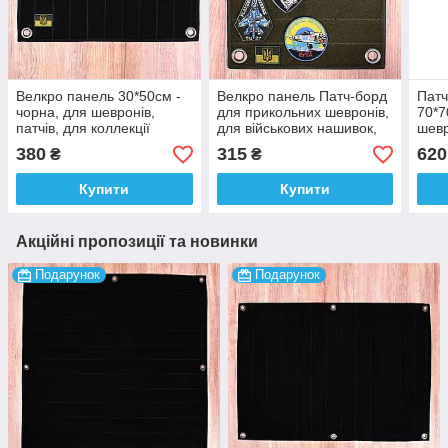
Велкро панель 30*50см -
Велкро панель Патч-борд
Патч
чорна, для шевронів,
для прикольних шевронів,
70*7
патчів, для коллекції
для військових нашивок,
шевр
патчів пвх, для коллекції ,
наши
380
315
620
₴
₴
30*30см
колл
Купити
Купити
Акційні пропозиції та новинки
Подарунок
Подарунок