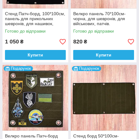
Стенд Патч-борд, 100*100см,
Велкро панель 70*100см-
панель для прикольних
чорна, для шевронів, для
шевронів, для нашивок,
військових, патчів.
патчів пвх, для коллекції
Готово до відправки
Готово до відправки
1 050
820
₴
₴
Купити
Купити
Подарунок
Подарунок
Велкро панель Патч-борд
Стенд борд 50*100см-