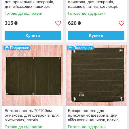
для прикольних шевронів,
оливкова, для шевронів,
для військових нашивок,
нашивок, патчів, коллекції.
патчів пвх, для коллекції ,
Готово до відправки
Готово до відправки
30*30см
315
620
₴
₴
Купити
Купити
Подарунок
Подарунок
Велкро панель 70*100см-
Велкро панель для
оливкова, для шевронів, для
прикольних шевронів, для
військових, патчів.
військових нашивок, патчів
пвх, для коллекції , 45*45см
Готово до відправки
Готово до відправки