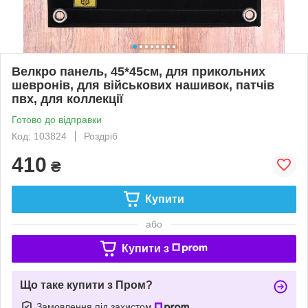
Велкро панель, 45*45см, для прикольних
шевронів, для військових нашивок, патчів
пвх, для коллекції
Готово до відправки
Код: 103824
Роздріб
410
₴
Купити
або
Купити з
Що таке купити з Пром?
Замовлення під захистом