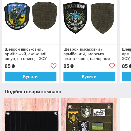
Шеврон військовий /
Шеврон військовий /
Шевр
армійський, скажений
армійський, морська
армі
ящур, на оливці, ЗСУ.
піхота череп, на черном,
ЗСУ,
8 см * 8,5 см
ЗСУ, 9,5см *7,5 см
85
85
85
₴
₴
Купити
Купити
Подібні товари компанії