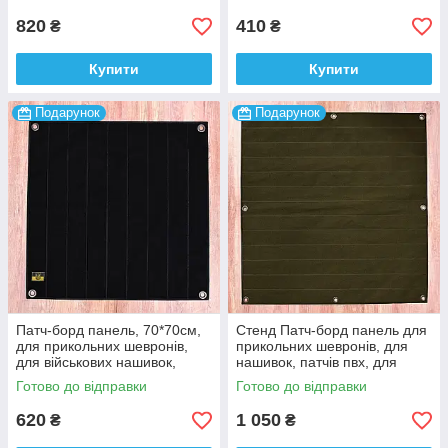
820
410
₴
₴
Купити
Купити
Подарунок
Подарунок
Патч-борд панель, 70*70см,
Стенд Патч-борд панель для
для прикольних шевронів,
прикольних шевронів, для
для військових нашивок,
нашивок, патчів пвх, для
патчів пвх, для коллекції
коллекції , 100*100см
Готово до відправки
Готово до відправки
620
1 050
₴
₴