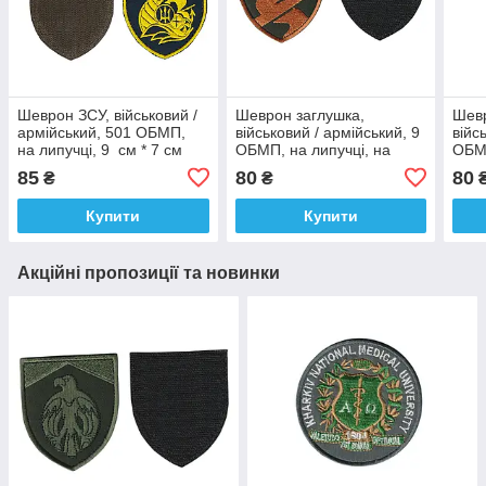
Шеврон ЗСУ, військовий /
Шеврон заглушка,
Шевр
армійський, 501 ОБМП,
військовий / армійський, 9
війс
на липучці, 9 см * 7 см
ОБМП, на липучці, на
ОБМП
оливці, ЗСУ. 8см*7см
пікс
85
80
80
₴
₴
Купити
Купити
Акційні пропозиції та новинки