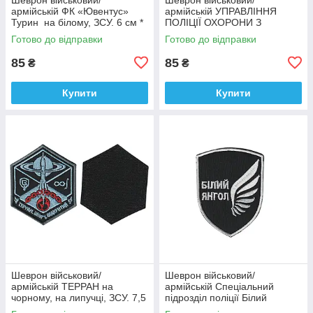
армійській ФК «Ювентус»
армійській УПРАВЛІННЯ
Турин на білому, ЗСУ. 6 см *
ПОЛІЦІЇ ОХОРОНИ З
9,5 см
ФІЗИЧНОЇ БЕЗПЕКИ ТИТАН
Готово до відправки
Готово до відправки
на чорному, ЗСУ. 8 см * 10
см
85
85
₴
₴
Купити
Купити
Шеврон військовий/
Шеврон військовий/
армійській ТЕРРАН на
армійській Спеціальний
чорному, на липучці, ЗСУ. 7,5
підрозділ поліції Білий
см * 9 см
янгол на чорному, ЗСУ. 7 см *