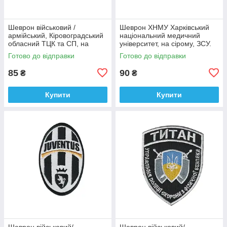
Шеврон військовий /
Шеврон ХНМУ Харківський
армійський, Кіровоградський
національний медичний
обласний ТЦК та СП, на
університет, на сірому, ЗСУ.
оливці ЗСУ.7 см * 8 см
діаметр 8,5 см
Готово до відправки
Готово до відправки
85
90
₴
₴
Купити
Купити
Шеврон військовий/
Шеврон військовий/