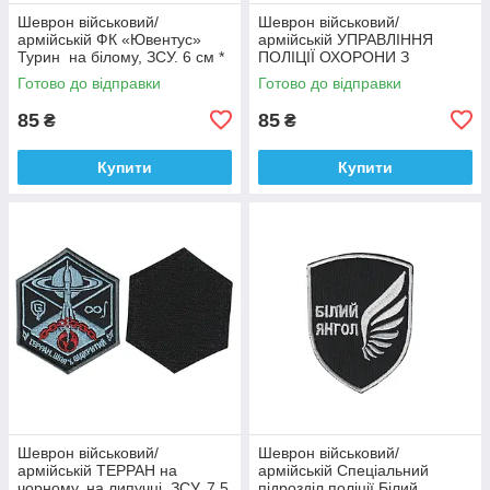
Шеврон військовий/
Шеврон військовий/
армійській ФК «Ювентус»
армійській УПРАВЛІННЯ
Турин на білому, ЗСУ. 6 см *
ПОЛІЦІЇ ОХОРОНИ З
9,5 см
ФІЗИЧНОЇ БЕЗПЕКИ ТИТАН
Готово до відправки
Готово до відправки
на чорному, ЗСУ. 8 см * 10
см
85
85
₴
₴
Купити
Купити
Шеврон військовий/
Шеврон військовий/
армійській ТЕРРАН на
армійській Спеціальний
чорному, на липучці, ЗСУ. 7,5
підрозділ поліції Білий