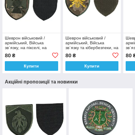
Шеврон військовий /
Шеврон військовий /
Шевр
армійський, Війська
армійський, Війська
армі
зв`язку, на пікселі, на
зв`язку та кібербезпеки, на
зв`я
липучці, ЗСУ. 8 см*7 см
пікселі, на липучці, ЗСУ. 8
на л
80
80
80
₴
₴
см*7 см
Купити
Купити
Акційні пропозиції та новинки