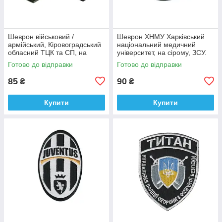
Шеврон військовий /
Шеврон ХНМУ Харківський
армійський, Кіровоградський
національний медичний
обласний ТЦК та СП, на
університет, на сірому, ЗСУ.
оливці ЗСУ.7 см * 8 см
діаметр 8,5 см
Готово до відправки
Готово до відправки
85
90
₴
₴
Купити
Купити