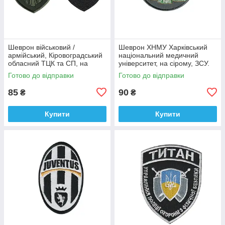
Шеврон військовий /
Шеврон ХНМУ Харківський
армійський, Кіровоградський
національний медичний
обласний ТЦК та СП, на
університет, на сірому, ЗСУ.
оливці ЗСУ.7 см * 8 см
діаметр 8,5 см
Готово до відправки
Готово до відправки
85
90
₴
₴
Купити
Купити