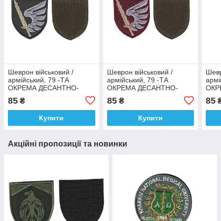
Шеврон військовий /
Шеврон військовий /
Шевр
армійський, 79 -ТА
армійський, 79 -ТА
армі
ОКРЕМА ДЕСАНТНО-
ОКРЕМА ДЕСАНТНО-
ОКР
ШТУРМОВА БРИГАДA, на
ШТУРМОВА БРИГАДA,
ШТУ
85
85
85
₴
₴
оливці, ЗСУ. 8 см * 7 см
бордовий, ЗСУ. 8 см * 7 см
липу
см *
Купити
Купити
Акційні пропозиції та новинки