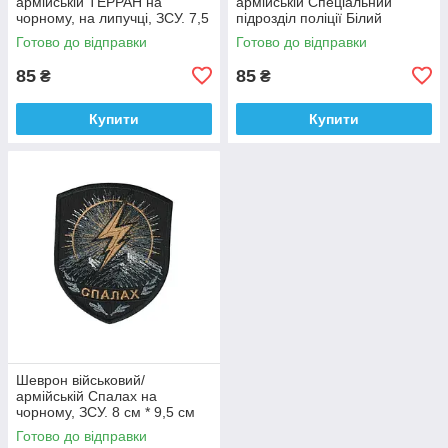
армійській ТЕРРАН на
армійській Спеціальний
чорному, на липучці, ЗСУ. 7,5
підрозділ поліції Білий
см * 9 см
янгол на чорному, ЗСУ. 7 см *
Готово до відправки
Готово до відправки
9 см
85
85
₴
₴
Купити
Купити
Шеврон військовий/
армійській Спалах на
чорному, ЗСУ. 8 см * 9,5 см
Готово до відправки