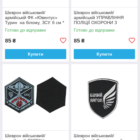
Шеврон військовий/
Шеврон військовий/
армійській ФК «Ювентус»
армійській УПРАВЛІННЯ
Турин на білому, ЗСУ. 6 см *
ПОЛІЦІЇ ОХОРОНИ З
9,5 см
ФІЗИЧНОЇ БЕЗПЕКИ ТИТАН
Готово до відправки
Готово до відправки
на чорному, ЗСУ. 8 см * 10
см
85
85
₴
₴
Купити
Купити
Шеврон військовий/
Шеврон військовий/