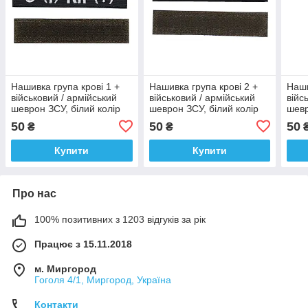
Нашивка група крові 1 +
Нашивка група крові 2 +
Наши
військовий / армійський
військовий / армійський
війс
шеврон ЗСУ, білий колір
шеврон ЗСУ, білий колір
шевр
на чорному. 2,8 см * 12,5
на чорному. 2,8 см * 12,5
на ч
50
50
50
₴
₴
см
см
см
Купити
Купити
Про нас
100% позитивних з 1203 відгуків за рік
Працює з 15.11.2018
м. Миргород
Гоголя 4/1, Миргород, Україна
Контакти