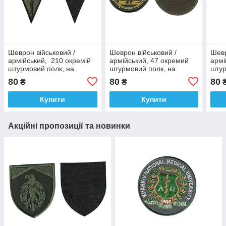
Шеврон військовий /
Шеврон військовий /
Шевр
армійський, 210 окремій
армійський, 47 окремий
армі
штурмовий полк, на
штурмовий полк, на
штур
липучці, на оливці, ЗСУ. 8
оливці, ЗСУ. 8 см
черн
80
80
80
₴
₴
см * 5 см
Купити
Купити
Акційні пропозиції та новинки