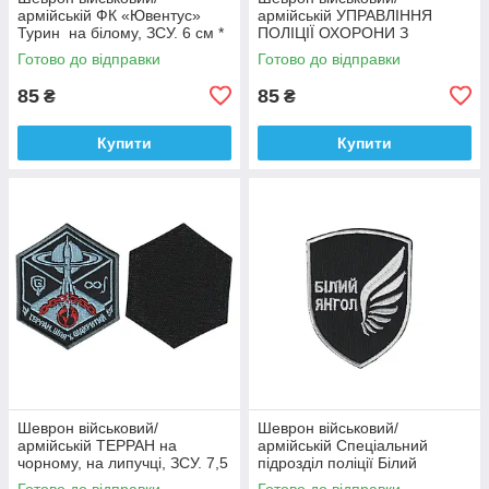
армійській ФК «Ювентус»
армійській УПРАВЛІННЯ
Турин на білому, ЗСУ. 6 см *
ПОЛІЦІЇ ОХОРОНИ З
9,5 см
ФІЗИЧНОЇ БЕЗПЕКИ ТИТАН
Готово до відправки
Готово до відправки
на чорному, ЗСУ. 8 см * 10
см
85
85
₴
₴
Купити
Купити
Шеврон військовий/
Шеврон військовий/
армійській ТЕРРАН на
армійській Спеціальний
чорному, на липучці, ЗСУ. 7,5
підрозділ поліції Білий
см * 9 см
янгол на чорному, ЗСУ. 7 см *
Готово до відправки
Готово до відправки