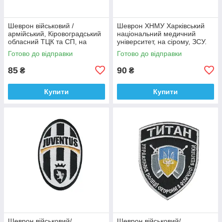
Шеврон військовий /
Шеврон ХНМУ Харківський
армійський, Кіровоградський
національний медичний
обласний ТЦК та СП, на
університет, на сірому, ЗСУ.
оливці ЗСУ.7 см * 8 см
діаметр 8,5 см
Готово до відправки
Готово до відправки
85
90
₴
₴
Купити
Купити
Шеврон військовий/
Шеврон військовий/