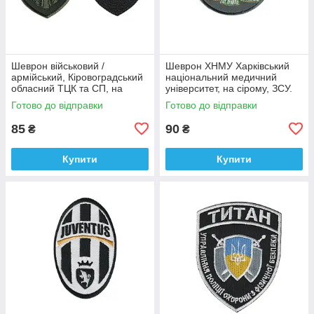
Шеврон військовий /
Шеврон ХНМУ Харківський
армійський, Кіровоградський
національний медичний
обласний ТЦК та СП, на
університет, на сірому, ЗСУ.
оливці ЗСУ.7 см * 8 см
діаметр 8,5 см
Готово до відправки
Готово до відправки
85
90
₴
₴
Купити
Купити