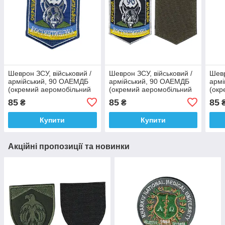
Шеврон ЗСУ, військовий /
Шеврон ЗСУ, військовий /
Шевр
армійський, 90 ОАЕМДБ
армійський, 90 ОАЕМДБ
армі
(окремий аеромобільний
(окремий аеромобільний
(окр
десантний батальйон), на
десантний батальйон), на
деса
85
85
85
₴
₴
липучці, 9 см * 7 см
липучці, 9 см * 7 см
липу
Купити
Купити
Акційні пропозиції та новинки