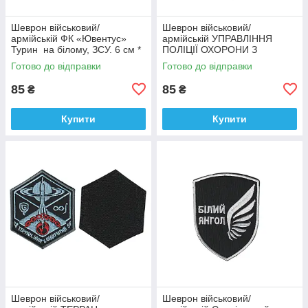
Шеврон військовий/
Шеврон військовий/
армійській ФК «Ювентус»
армійській УПРАВЛІННЯ
Турин на білому, ЗСУ. 6 см *
ПОЛІЦІЇ ОХОРОНИ З
9,5 см
ФІЗИЧНОЇ БЕЗПЕКИ ТИТАН
Готово до відправки
Готово до відправки
на чорному, ЗСУ. 8 см * 10
см
85
85
₴
₴
Купити
Купити
Шеврон військовий/
Шеврон військовий/