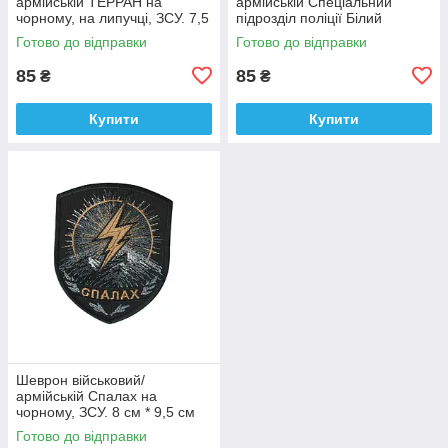
армійській ТЕРРАН на
армійській Спеціальний
чорному, на липучці, ЗСУ. 7,5
підрозділ поліції Білий
см * 9 см
янгол на чорному, ЗСУ. 7 см *
Готово до відправки
Готово до відправки
9 см
85
85
₴
₴
Купити
Купити
Шеврон військовий/
армійській Спалах на
чорному, ЗСУ. 8 см * 9,5 см
Готово до відправки