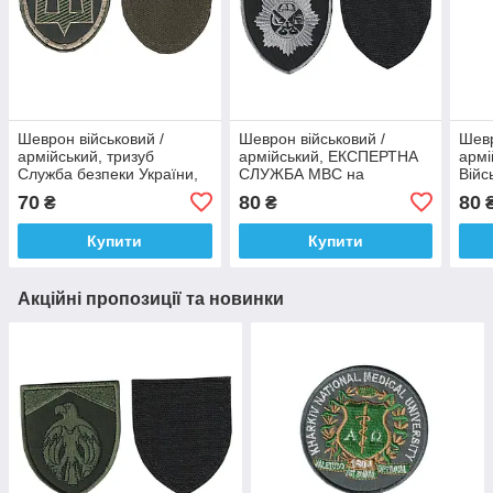
Шеврон військовий /
Шеврон військовий /
Шевр
армійський, тризуб
армійський, ЕКСПЕРТНА
армі
Служба безпеки України,
СЛУЖБА МВС на
Війс
на оливці, ЗСУ. 8 см * 7 см
чорному, на липучці, ЗСУ.
Тилу
70
80
80
₴
₴
8 см*7 см
см *
Купити
Купити
Акційні пропозиції та новинки