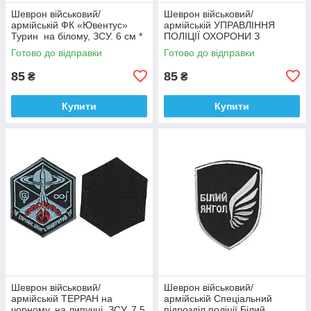
Шеврон військовий/
Шеврон військовий/
армійській ФК «Ювентус»
армійській УПРАВЛІННЯ
Турин на білому, ЗСУ. 6 см *
ПОЛІЦІЇ ОХОРОНИ З
9,5 см
ФІЗИЧНОЇ БЕЗПЕКИ ТИТАН
Готово до відправки
Готово до відправки
на чорному, ЗСУ. 8 см * 10
см
85
85
₴
₴
Купити
Купити
Шеврон військовий/
Шеврон військовий/
армійській ТЕРРАН на
армійській Спеціальний
чорному, на липучці, ЗСУ. 7,5
підрозділ поліції Білий