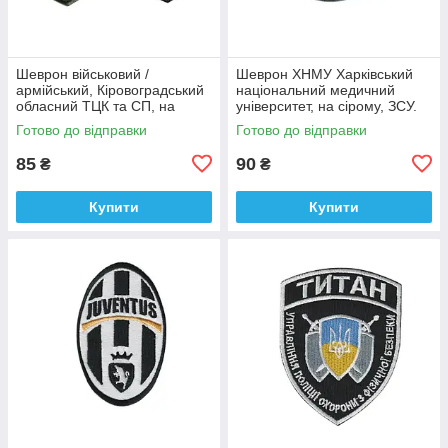
Шеврон військовий /
Шеврон ХНМУ Харківський
армійський, Кіровоградський
національний медичний
обласний ТЦК та СП, на
університет, на сірому, ЗСУ.
оливці ЗСУ.7 см * 8 см
діаметр 8,5 см
Готово до відправки
Готово до відправки
85
90
₴
₴
Купити
Купити