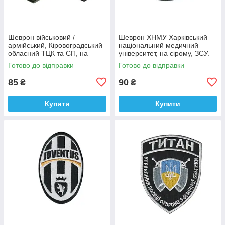
Шеврон військовий /
Шеврон ХНМУ Харківський
армійський, Кіровоградський
національний медичний
обласний ТЦК та СП, на
університет, на сірому, ЗСУ.
оливці ЗСУ.7 см * 8 см
діаметр 8,5 см
Готово до відправки
Готово до відправки
85
90
₴
₴
Купити
Купити