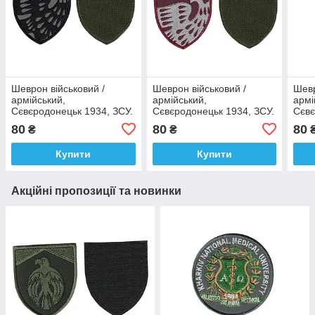
Шеврон військовий /
Шеврон військовий /
Шевр
армійський,
армійський,
армі
Сєвєродонецьк 1934, ЗСУ.
Сєвєродонецьк 1934, ЗСУ.
Сєвє
8 см * 7 см
8 см * 7 см
олив
80
80
80
₴
₴
Купити
Купити
Акційні пропозиції та новинки