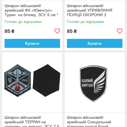
Шеврон військовий/
Шеврон військовий/
армійській ФК «Ювентус»
армійській УПРАВЛІННЯ
Турин на білому, ЗСУ. 6 см *
ПОЛІЦІЇ ОХОРОНИ З
9,5 см
ФІЗИЧНОЇ БЕЗПЕКИ ТИТАН
Готово до відправки
Готово до відправки
на чорному, ЗСУ. 8 см * 10
см
85
85
₴
₴
Купити
Купити
Шеврон військовий/
Шеврон військовий/
армійській ТЕРРАН на
армійській Спеціальний
чорному, на липучці, ЗСУ. 7,5
підрозділ поліції Білий