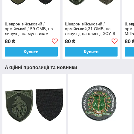
Шеврон військовий /
Шеврон військовий /
Шевр
армійський,159 ОМБ, на
армійський,31 ОМБ, на
армі
липучці, на мультикамі,
липучці, на оливці, ЗСУ. 8
МПБ,
ЗСУ. 8 см * 7 см
см * 7 см
меха
80
80
80
₴
₴
«Хол
липу
Купити
Купити
Акційні пропозиції та новинки