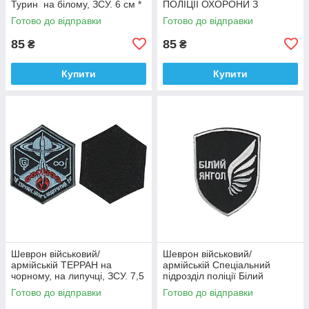
Турин на білому, ЗСУ. 6 см *
ПОЛІЦІЇ ОХОРОНИ З
9,5 см
ФІЗИЧНОЇ БЕЗПЕКИ ТИТАН
Готово до відправки
Готово до відправки
на чорному, ЗСУ. 8 см * 10
см
85
85
₴
₴
Купити
Купити
Шеврон військовий/
Шеврон військовий/
армійській ТЕРРАН на
армійській Спеціальний
чорному, на липучці, ЗСУ. 7,5
підрозділ поліції Білий
см * 9 см
янгол на чорному, ЗСУ. 7 см *
Готово до відправки
Готово до відправки
9 см