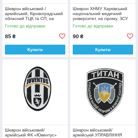
Шеврон військовий /
Шеврон ХНМУ Харківський
армійський, Кіровоградський
національний медичний
обласний ТЦК та СП, на
університет, на сірому, ЗСУ.
оливці ЗСУ.7 см * 8 см
діаметр 8,5 см
Готово до відправки
Готово до відправки
85
90
₴
₴
Купити
Купити
Шеврон військовий/
Шеврон військовий/
армійській ФК «Ювентус»
армійській УПРАВЛІННЯ