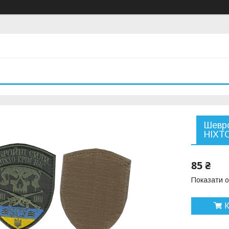
Шевро
НІХТО
85 ₴
Показати о
К