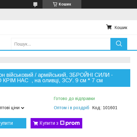
Кошик
Кошик
н військовий / армійський, ЗБРОЙНІ СИЛИ -
 КРІМ НАС , на оливці, ЗСУ. 9 см * 7 см
Готово до відправки
птові ціни
Оптом і в роздріб
Код:
101601
упити
Купити з