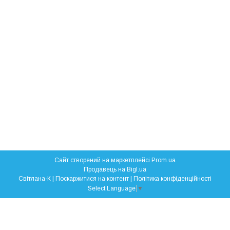
Сайт створений на маркетплейсі
Prom.ua
Продавець на Bigl.ua
Свiтлана-К |
Поскаржитися на контент
|
Політика конфіденційності
Select Language
▼