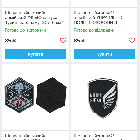
Шеврон військовий/
Шеврон військовий/
армійській ФК «Ювентус»
армійській УПРАВЛІННЯ
Турин на білому, ЗСУ. 6 см *
ПОЛІЦІЇ ОХОРОНИ З
9,5 см
ФІЗИЧНОЇ БЕЗПЕКИ ТИТАН
Готово до відправки
Готово до відправки
на чорному, ЗСУ. 8 см * 10
см
85
85
₴
₴
Купити
Купити
Шеврон військовий/
Шеврон військовий/