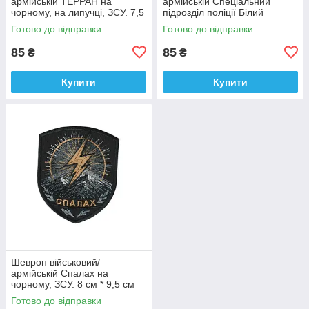
армійській ТЕРРАН на
армійській Спеціальний
чорному, на липучці, ЗСУ. 7,5
підрозділ поліції Білий
см * 9 см
янгол на чорному, ЗСУ. 7 см *
Готово до відправки
Готово до відправки
9 см
85
85
₴
₴
Купити
Купити
Шеврон військовий/
армійській Спалах на
чорному, ЗСУ. 8 см * 9,5 см
Готово до відправки