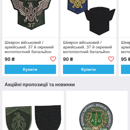
Шеврон військовий /
Шеврон військовий /
Шевр
армійський, 37 й окремий
армійський, 37 й окремий
армі
мотопіхотний батальйон
мотопіхотний батальйон
мото
«Запоріжжя», на липучці,
«Запоріжжя», на липучці,
«Зап
90
90
95
₴
₴
ЗСУ. 11 см * 10 см
ЗСУ. 11 см * 10 см
на ч
10 с
Купити
Купити
Акційні пропозиції та новинки