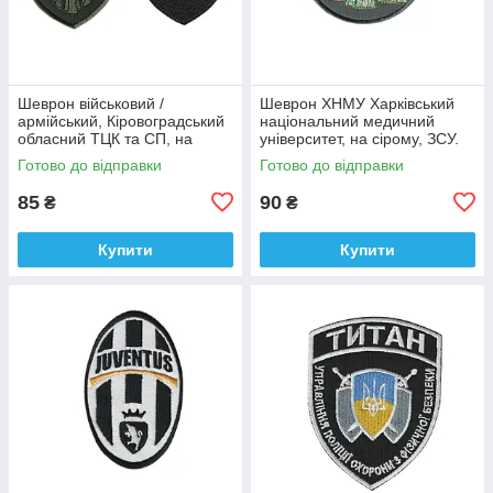
Шеврон військовий /
Шеврон ХНМУ Харківський
армійський, Кіровоградський
національний медичний
обласний ТЦК та СП, на
університет, на сірому, ЗСУ.
оливці ЗСУ.7 см * 8 см
діаметр 8,5 см
Готово до відправки
Готово до відправки
85
90
₴
₴
Купити
Купити