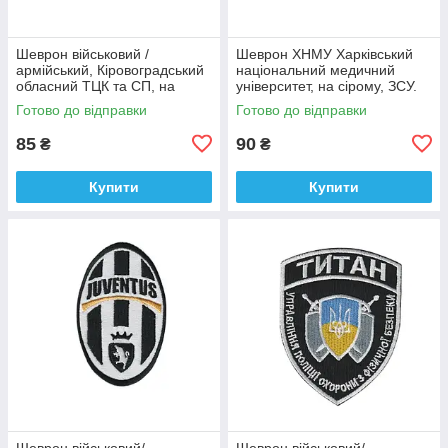
Шеврон військовий /
Шеврон ХНМУ Харківський
армійський, Кіровоградський
національний медичний
обласний ТЦК та СП, на
університет, на сірому, ЗСУ.
оливці ЗСУ.7 см * 8 см
діаметр 8,5 см
Готово до відправки
Готово до відправки
85
90
₴
₴
Купити
Купити
Шеврон військовий/
Шеврон військовий/