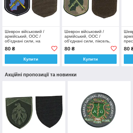
Шеврон військовий /
Шеврон військовий /
Шевр
армійський, ООС /
армійський, ООС /
армі
об'єднані сили, на
об'єднані сили, піксель,
прес
чорному, ЗСУ. 10 см * 7 см
ЗСУ. 10 см * 7 см
тавр
80
80
80
₴
₴
олив
Купити
Купити
Акційні пропозиції та новинки