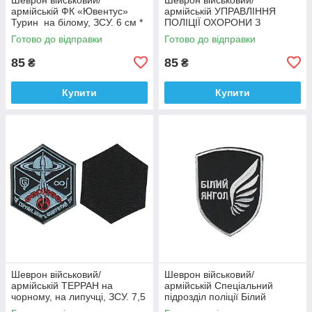
армійській ФК «Ювентус»
армійській УПРАВЛІННЯ
Турин на білому, ЗСУ. 6 см *
ПОЛІЦІЇ ОХОРОНИ З
9,5 см
ФІЗИЧНОЇ БЕЗПЕКИ ТИТАН
Готово до відправки
Готово до відправки
на чорному, ЗСУ. 8 см * 10
см
85
85
₴
₴
Купити
Купити
Шеврон військовий/
Шеврон військовий/
армійській ТЕРРАН на
армійській Спеціальний
чорному, на липучці, ЗСУ. 7,5
підрозділ поліції Білий
см * 9 см
янгол на чорному, ЗСУ. 7 см *