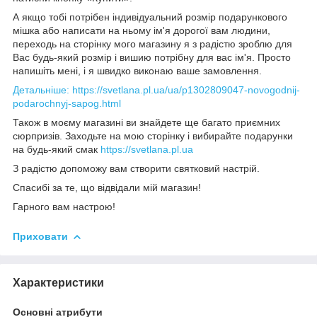
А якщо тобі потрібен індивідуальний розмір подарункового
мішка або написати на ньому ім'я дорогої вам людини,
переходь на сторінку мого магазину я з радістю зроблю для
Вас будь-який розмір і вишию потрібну для вас ім'я. Просто
напишіть мені, і я швидко виконаю ваше замовлення.
Детальніше: https://svetlana.pl.ua/ua/p1302809047-novogodnij-
podarochnyj-sapog.html
Також в моєму магазині ви знайдете ще багато приємних
сюрпризів. Заходьте на мою сторінку і вибирайте подарунки
на будь-який смак
https://svetlana.pl.ua
З радістю допоможу вам створити святковий настрій.
Спасибі за те, що відвідали мій магазин!
Гарного вам настрою!
Приховати
Характеристики
Основні атрибути