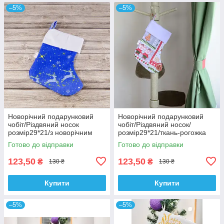
–5%
–5%
Новорічний подарунковий
Новорічний подарунковий
чобіт/Різдвяний носок
чобіт/Різдвяний носок/
розмір29*21/з новорічним
розмір29*21/ткань-рогожка
принтом/ голубого кольору
100% бавовна/білого
Готово до відправки
Готово до відправки
кольору/Свинки
123,50
123,50
₴
₴
130 ₴
130 ₴
Купити
Купити
–5%
–5%