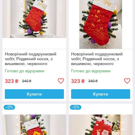
Новорічний подарунковий
Новорічний подарунковий
чобіт, Різдвяний носок, з
чобіт, Різдвяний носок, з
вишивкою, червоного
вишивкою, червоного
кольору,вишивка -"Свічка" .
кольору,вишивка -"Ялинка" .
Готово до відправки
Готово до відправки
323
323
₴
₴
340 ₴
340 ₴
Купити
Купити
–5%
–5%