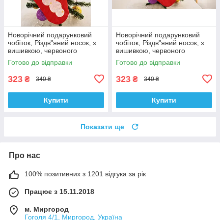
Новорічний подарунковий
Новорічний подарунковий
чобіток, Різдв"яний носок, з
чобіток, Різдв"яний носок, з
вишивкою, червоного
вишивкою, червоного
кольору, вишивка - Санта
кольору, вишивка - Олень
Готово до відправки
Готово до відправки
323
323
₴
₴
340 ₴
340 ₴
Купити
Купити
Показати ще
Про нас
100% позитивних з 1201 відгука за рік
Працює з 15.11.2018
м. Миргород
Гоголя 4/1, Миргород, Україна