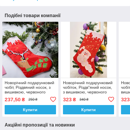
Подібні товари компанії
Новорічний подарунковий
Новорічний подарунковий
Ново
чобіт, Різдвяний носок, з
чобіток, Різдв"яний носок,
чобі
вишивкою, червоного
з вишивкою, червоного
виши
кольору, вишивка — олень
кольору, вишивка - Санта
коль
237,50
323
323
₴
₴
250 ₴
340 ₴
у снігу.
на гі
Купити
Купити
Акційні пропозиції та новинки