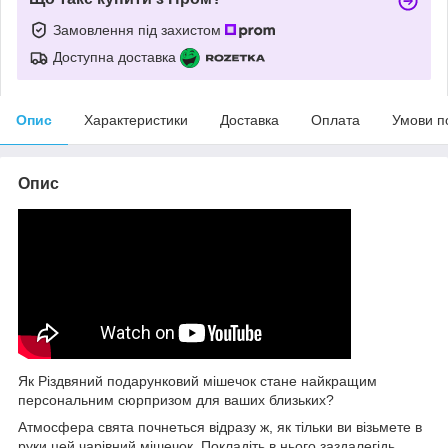
Замовлення під захистом
Доступна доставка
Опис
Характеристики
Доставка
Оплата
Умови п
Опис
Як Різдвяний подарунковий мішечок стане найкращим
персональним сюрпризом для ваших близьких?
Атмосфера свята почнеться відразу ж, як тільки ви візьмете в
руки цей чарівний мішечок. Покладіть в нього заздалегідь