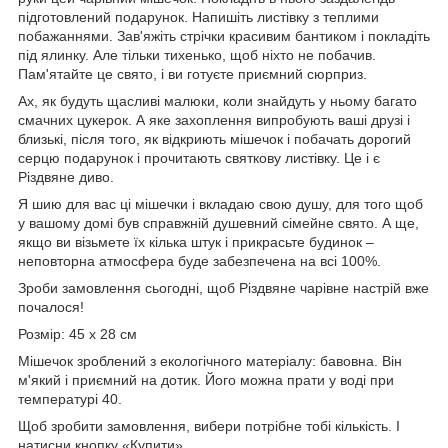
підготовлений подарунок. Напишіть листівку з теплими
побажаннями. Зав'яжіть стрічки красивим бантиком і покладіть
під ялинку. Але тільки тихенько, щоб ніхто не побачив.
Пам'ятайте це свято, і ви готуєте приємний сюрприз.
Ах, як будуть щасливі малюки, коли знайдуть у ньому багато
смачних цукерок. А яке захоплення випробують ваші друзі і
близькі, після того, як відкриють мішечок і побачать дорогий
серцю подарунок і прочитають святкову листівку. Це і є
Різдвяне диво.
Я шию для вас ці мішечки і вкладаю свою душу, для того щоб
у вашому домі був справжній душевний сімейне свято. А ще,
якщо ви візьмете їх кілька штук і прикрасьте будинок –
неповторна атмосфера буде забезпечена на всі 100%.
Зроби замовлення сьогодні, щоб Різдвяне чарівне настрій вже
почалося!
Розмір: 45 х 28 см
Мішечок зроблений з екологічного матеріалу: бавовна. Він
м'який і приємний на дотик. Його можна прати у воді при
температурі 40.
Щоб зробити замовлення, вибери потрібне тобі кількість. І
натисни кнопку «Купити».