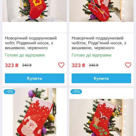
Новорічний подарунковий
Новорічний подарунковий
чобіт, Різдвяний носок, з
чобіток, Різдв"яний носок, з
вишивкою, червоного
вишивкою, червоного
кольору,вишивка -"гарний
кольору, вишивка - Санта
Готово до відправки
Готово до відправки
пес" .
323
323
₴
₴
340 ₴
340 ₴
Купити
Купити
–5%
–5%