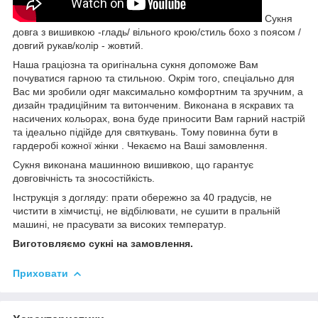
Сукня
довга з вишивкою -гладь/ вільного крою/стиль бохо з поясом /
довгий рукав/колір - жовтий.
Наша граціозна та оригінальна сукня допоможе Вам
почуватися гарною та стильною. Окрім того, спеціально для
Вас ми зробили одяг максимально комфортним та зручним, а
дизайн традиційним та витонченим. Виконана в яскравих та
насичених кольорах, вона буде приносити Вам гарний настрій
та ідеально підійде для святкувань. Тому повинна бути в
гардеробі кожної жінки . Чекаємо на Ваші замовлення.
Сукня виконана машинною вишивкою, що гарантує
довговічність та зносостійкість.
Інструкція з догляду: прати обережно за 40 градусів, не
чистити в хімчистці, не відбілювати, не сушити в пральній
машині, не прасувати за високих температур.
Виготовляємо сукні на замовлення.
Приховати