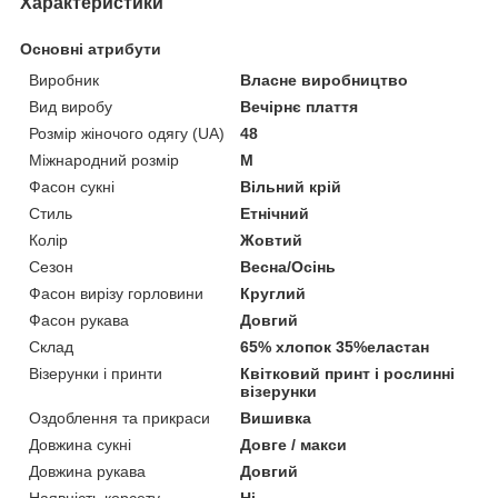
Характеристики
Основні атрибути
Виробник
Власне виробництво
Вид виробу
Вечірнє плаття
Розмір жіночого одягу (UA)
48
Міжнародний розмір
M
Фасон сукні
Вільний крій
Стиль
Етнічний
Колір
Жовтий
Сезон
Весна/Осінь
Фасон вирізу горловини
Круглий
Фасон рукава
Довгий
Склад
65% хлопок 35%еластан
Візерунки і принти
Квітковий принт і рослинні
візерунки
Оздоблення та прикраси
Вишивка
Довжина сукні
Довге / макси
Довжина рукава
Довгий
Наявність корсету
Ні