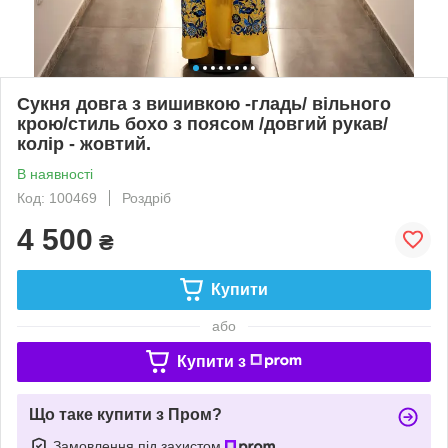
Сукня довга з вишивкою -гладь/ вільного
крою/стиль бохо з поясом /довгий рукав/
колір - жовтий.
В наявності
Код: 100469
Роздріб
4 500
₴
Купити
або
Купити з
Що таке купити з Пром?
Замовлення під захистом