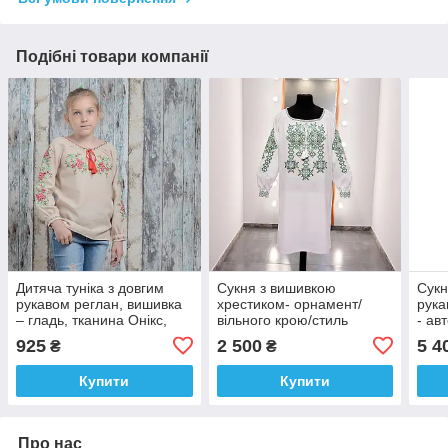
Подібні товари компанії
Дитяча туніка з довгим
Сукня з вишивкою
Сукн
рукавом реглан, вишивка
хрестиком- орнамент/
рука
– гладь, тканина Онікс,
вільного крою/стиль
- ав
колір – беж.
прямий/тканина Онікс/
колі
925
2 500
5 4
₴
₴
колір - білий/ПП
"Світлана-К"
Купити
Купити
Про нас