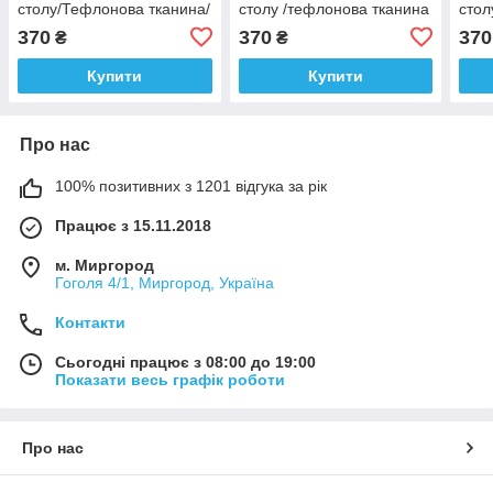
столу/Тефлонова тканина/
столу /тефлонова тканина
стол
водовідштовхувальне
/водовідштовхувальне
водо
370
370
370
₴
₴
просочення/сніжинки на
просочення /сніжинки на
прос
білому/40см*170см
сірому/40см*170см
чер
Купити
Купити
Про нас
100% позитивних з 1201 відгука за рік
Працює з 15.11.2018
м. Миргород
Гоголя 4/1, Миргород, Україна
Контакти
Сьогодні працює з 08:00 до 19:00
Показати весь графік роботи
Про нас